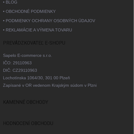
• BLOG
• OBCHODNÉ PODMIENKY
• PODMIENKY OCHRANY OSOBNÝCH ÚDAJOV
• REKLAMÁCIE A VÝMENA TOVARU
PREVÁDZKOVATEĽ E-SHOPU
Sapelo E-commerce s.r.o.
IČO: 29110963
DIČ: CZ29110963
Lochotínska 1064/30, 301 00 Plzeň
Zapísané v OR vedenom Krajským súdom v Plzni
KAMENNÉ OBCHODY
Bratislava
Praha
Brno
Ostrava
HODNOCENÍ OBCHODU