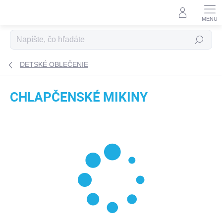
Prejsť na obsah
Hľadať
DETSKÉ OBLEČENIE
CHLAPČENSKÉ MIKINY