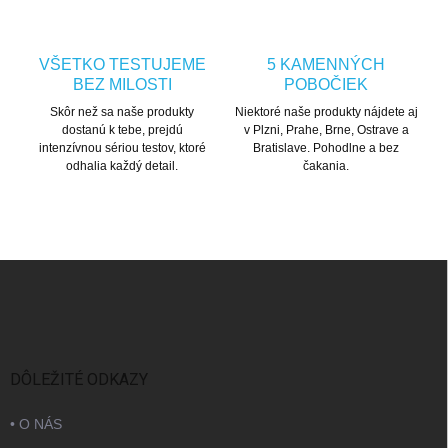
VŠETKO TESTUJEME
5 KAMENNÝCH
BEZ MILOSTI
POBOČIEK
Skôr než sa naše produkty
Niektoré naše produkty nájdete aj
dostanú k tebe, prejdú
v Plzni, Prahe, Brne, Ostrave a
intenzívnou sériou testov, ktoré
Bratislave. Pohodlne a bez
odhalia každý detail.
čakania.
Zápätie
DÔLEŽITÉ ODKAZY
• O NÁS