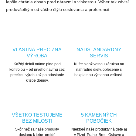
lepšie chránia obsah pred nárazmi a vlhkosťou. Výber tak závisí
predovšetkým od vášho štýlu cestovania a preferencií.
VLASTNÁ PRECÍZNA
NADŠTANDARDNÝ
VÝROBA
SERVIS
Každý detail máme plne pod
Kufre s doživotnou zárukou na
kontrolou – od prvého návrhu cez
náhradné diely, oblečenie s
precíznu výrobu až po odoslanie
bezplatnou výmenou veľkosti.
k tebe domov.
VŠETKO TESTUJEME
5 KAMENNÝCH
BEZ MILOSTI
POBOČIEK
Skôr než sa naše produkty
Niektoré naše produkty nájdete aj
dostanú k tebe, prejdú
v Plzni, Prahe, Brne, Ostrave a