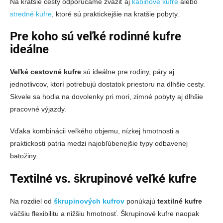
Na kratšie cesty odporúčame zvážiť aj
kabinové kufre
alebo
stredné kufre
, ktoré sú praktickejšie na kratšie pobyty.
Pre koho sú veľké rodinné kufre
ideálne
Veľké cestovné kufre
sú ideálne pre rodiny, páry aj
jednotlivcov, ktorí potrebujú dostatok priestoru na dlhšie cesty.
Skvele sa hodia na dovolenky pri mori, zimné pobyty aj dlhšie
pracovné výjazdy.
Vďaka kombinácii veľkého objemu, nízkej hmotnosti a
praktickosti patria medzi najobľúbenejšie typy odbavenej
batožiny.
Textilné vs. škrupinové veľké kufre
Na rozdiel od
škrupinových kufrov
ponúkajú
textilné kufre
väčšiu flexibilitu a nižšiu hmotnosť. Škrupinové kufre naopak