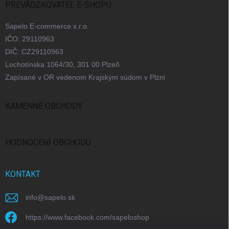
PREVÁDZKOVATEĽ E-SHOPU
Sapelo E-commerce s.r.o.
IČO: 29110963
DIČ: CZ29110963
Lochotínska 1064/30, 301 00 Plzeň
Zapísané v OR vedenom Krajským súdom v Plzni
KAMENNÉ OBCHODY
Bratislava
Praha
Brno
Ostrava
HODNOCENÍ OBCHODU
KONTAKT
info
@
sapelo.sk
https://www.facebook.com/sapeloshop