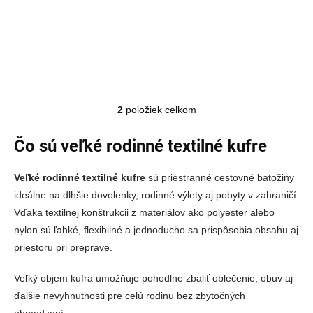
Detail
€99,99
2
položiek celkom
Ovládacie prvky výpisu
Čo sú veľké rodinné textilné kufre
Veľké rodinné textilné kufre
sú priestranné cestovné batožiny
ideálne na dlhšie dovolenky, rodinné výlety aj pobyty v zahraničí.
Vďaka textilnej konštrukcii z materiálov ako polyester alebo
nylon sú ľahké, flexibilné a jednoducho sa prispôsobia obsahu aj
priestoru pri preprave.
Veľký objem kufra umožňuje pohodlne zbaliť oblečenie, obuv aj
ďalšie nevyhnutnosti pre celú rodinu bez zbytočných
obmedzení.