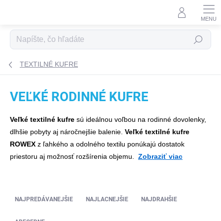
Prejsť na obsah
Hľadať
TEXTILNÉ KUFRE
VEĽKÉ RODINNÉ KUFRE
Veľké textilné kufre
sú ideálnou voľbou na rodinné dovolenky,
dlhšie pobyty aj náročnejšie balenie.
Veľké textilné kufre
ROWEX
z ľahkého a odolného textilu ponúkajú dostatok
priestoru aj možnosť rozšírenia objemu.
Zobraziť viac
Jednoducho pojmú všetko potrebné a vďaka mäkkému
Radenie produktov
materiálu sa lepšie prispôsobia obsahu aj priestoru pri preprave.
NAJPREDÁVANEJŠIE
NAJLACNEJŠIE
NAJDRAHŠIE
Štyri otočné kolieska, teleskopická rukoväť a praktické vonkajšie
vrecká zabezpečujú pohodlné a efektívne cestovanie. Cestujte s