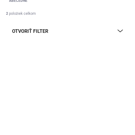
ABECEDNE
kufrom
, ktorý zvládne všetko – a ešte niečo navyše. Neviete si
rady? Pomôže vám náš článok
ako vybrať cestovný kufor
2
položiek celkom
alebo náš tím podpory. Kufrom ROWEX dôveruje už
viac ako
40 000 cestovateľov
.
OTVORIŤ FILTER
Výpis produktov