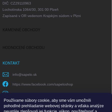
DIČ: CZ29110963
Lochotínska 1064/30, 301 00 Plzeň
Zapísané v OR vedenom Krajským súdom v Plzni
KAMENNÉ OBCHODY
Bratislava
Praha
Brno
Ostrava
HODNOCENÍ OBCHODU
KONTAKT
info
@
sapelo.sk
https://www.facebook.com/sapeloshop
sapelo.cz
Používame súbory cookie, aby sme vám umožnili
https://www.youtube.com/@sapeloecommerce/
pohodlné prehliadanie webovej stránky a vďaka analýze
neustále zlepšovali jej funkcie, výkon, použiteľnosť a