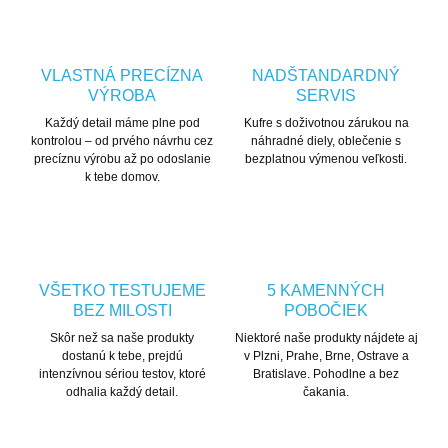
VLASTNÁ PRECÍZNA
NADŠTANDARDNÝ
VÝROBA
SERVIS
Každý detail máme plne pod
Kufre s doživotnou zárukou na
kontrolou – od prvého návrhu cez
náhradné diely, oblečenie s
precíznu výrobu až po odoslanie
bezplatnou výmenou veľkosti.
k tebe domov.
VŠETKO TESTUJEME
5 KAMENNÝCH
BEZ MILOSTI
POBOČIEK
Skôr než sa naše produkty
Niektoré naše produkty nájdete aj
dostanú k tebe, prejdú
v Plzni, Prahe, Brne, Ostrave a
intenzívnou sériou testov, ktoré
Bratislave. Pohodlne a bez
odhalia každý detail.
čakania.