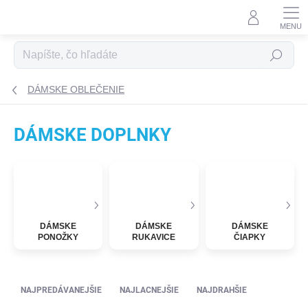
Prejsť na obsah
Hľadať
DÁMSKE OBLEČENIE
DÁMSKE DOPLNKY
DÁMSKE
DÁMSKE
DÁMSKE
PONOŽKY
RUKAVICE
ČIAPKY
Radenie produktov
NAJPREDÁVANEJŠIE
NAJLACNEJŠIE
NAJDRAHŠIE