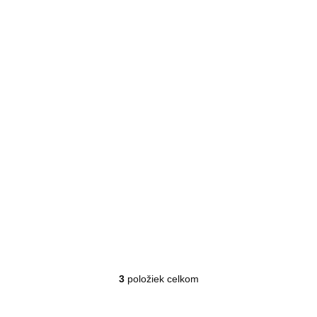
Unisex pletená zimná čiapka HOHENHORN Ronce
SKLADOM
Detail
€15,99
3
položiek celkom
Ovládacie prvky výpisu