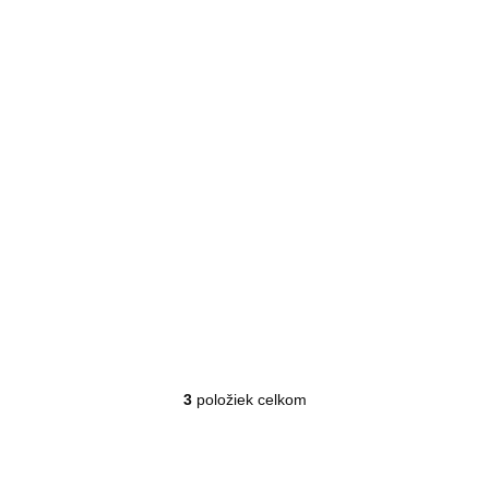
Príjemne hrejivá plyšová deka
MOMENTÁLNE NEDOSTUPNÉ
Detail
€40,99
3
položiek celkom
Ovládacie prvky výpisu