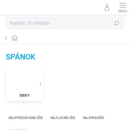
Prejsť na obsah
Hľadať
Domov
SPÁNOK
DEKY
Radenie produktov
NAJPREDÁVANEJŠIE
NAJLACNEJŠIE
NAJDRAHŠIE