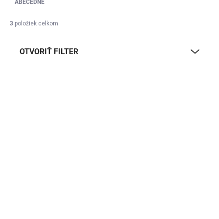
ABECEDNE
3
položiek celkom
OTVORIŤ FILTER
Výpis produktov
DOPRAVA ZADARMO