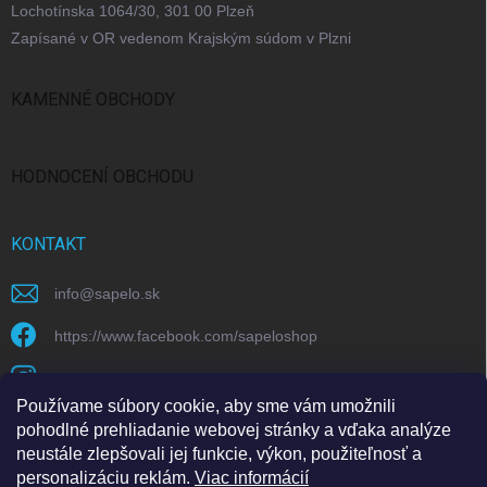
Lochotínska 1064/30, 301 00 Plzeň
Zapísané v OR vedenom Krajským súdom v Plzni
KAMENNÉ OBCHODY
Bratislava
Praha
Brno
Ostrava
HODNOCENÍ OBCHODU
KONTAKT
info
@
sapelo.sk
https://www.facebook.com/sapeloshop
sapelo.cz
Používame súbory cookie, aby sme vám umožnili
https://www.youtube.com/@sapeloecommerce/
pohodlné prehliadanie webovej stránky a vďaka analýze
neustále zlepšovali jej funkcie, výkon, použiteľnosť a
personalizáciu reklám.
Viac informácií