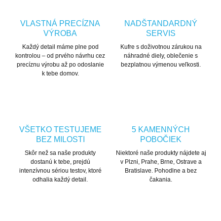
VLASTNÁ PRECÍZNA
NADŠTANDARDNÝ
VÝROBA
SERVIS
Každý detail máme plne pod
Kufre s doživotnou zárukou na
kontrolou – od prvého návrhu cez
náhradné diely, oblečenie s
precíznu výrobu až po odoslanie
bezplatnou výmenou veľkosti.
k tebe domov.
VŠETKO TESTUJEME
5 KAMENNÝCH
BEZ MILOSTI
POBOČIEK
Skôr než sa naše produkty
Niektoré naše produkty nájdete aj
dostanú k tebe, prejdú
v Plzni, Prahe, Brne, Ostrave a
intenzívnou sériou testov, ktoré
Bratislave. Pohodlne a bez
odhalia každý detail.
čakania.