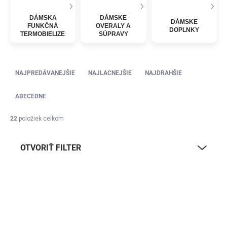
DÁMSKA
DÁMSKE
DÁMSKE
FUNKČNÁ
OVERALY A
DOPLNKY
TERMOBIELIZEŇ
SÚPRAVY
Radenie produktov
NAJPREDÁVANEJŠIE
NAJLACNEJŠIE
NAJDRAHŠIE
ABECEDNE
22
položiek celkom
OTVORIŤ FILTER
Výpis produktov