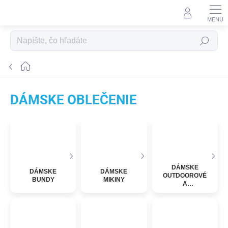
Prejsť na obsah
Hľadať
Domov
DÁMSKE OBLEČENIE
DÁMSKE
DÁMSKE
DÁMSKE
OUTDOOROVÉ
BUNDY
MIKINY
A
SOFTSHELLOVÉ
NOHAVICE