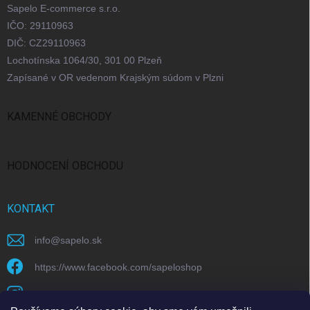
Sapelo E-commerce s.r.o.
IČO: 29110963
DIČ: CZ29110963
Lochotínska 1064/30, 301 00 Plzeň
Zapísané v OR vedenom Krajským súdom v Plzni
KAMENNÉ OBCHODY
Bratislava
Praha
Brno
Ostrava
HODNOCENÍ OBCHODU
KONTAKT
info
@
sapelo.sk
https://www.facebook.com/sapeloshop
sapelo.cz