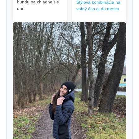
bundu na chladnejšie
Štýlová kombinácia na
dni.
voľný čas aj do mesta.