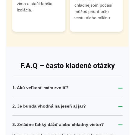
zima a stačí ľahšia
chladnejšom počasí
izolácia.
môžeš pridať ešte
vestu alebo mikinu.
F.A.Q – často kladené otázky
➖
1. Akú veľkosť mám zvoliť?
➖
2. Je bunda vhodná na jeseň aj jar?
➖
3. Zvládne ľahký dážď alebo chladný vietor?