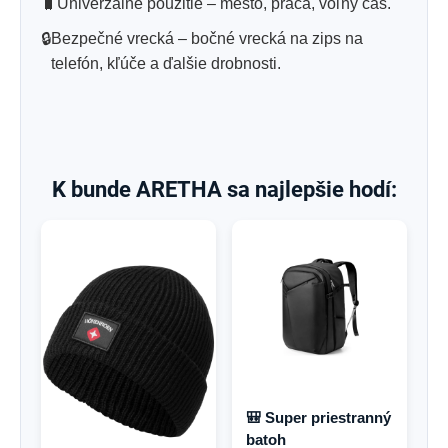
🧳
Univerzálne použitie – mesto, práca, voľný čas.
🔒
Bezpečné vrecká – bočné vrecká na zips na
telefón, kľúče a ďalšie drobnosti.
K bunde ARETHA sa najlepšie hodí:
🎒 Super priestranný
batoh