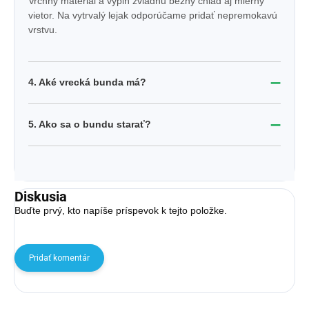
Vrchný materiál a výplň zvládnu bežný chlad aj mierny
vietor. Na vytrvalý lejak odporúčame pridať nepremokavú
vrstvu.
➖
4. Aké vrecká bunda má?
➖
5. Ako sa o bundu starať?
Diskusia
Buďte prvý, kto napíše príspevok k tejto položke.
Pridať komentár