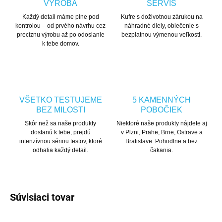
VÝROBA
SERVIS
Každý detail máme plne pod
Kufre s doživotnou zárukou na
kontrolou – od prvého návrhu cez
náhradné diely, oblečenie s
precíznu výrobu až po odoslanie
bezplatnou výmenou veľkosti.
k tebe domov.
VŠETKO TESTUJEME
5 KAMENNÝCH
BEZ MILOSTI
POBOČIEK
Skôr než sa naše produkty
Niektoré naše produkty nájdete aj
dostanú k tebe, prejdú
v Plzni, Prahe, Brne, Ostrave a
intenzívnou sériou testov, ktoré
Bratislave. Pohodlne a bez
odhalia každý detail.
čakania.
Súvisiaci tovar