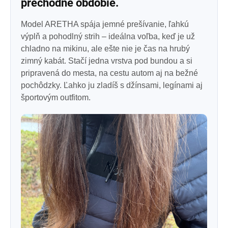
prechodné obdobie.
Model ARETHA spája jemné prešívanie, ľahkú
výplň a pohodlný strih – ideálna voľba, keď je už
chladno na mikinu, ale ešte nie je čas na hrubý
zimný kabát. Stačí jedna vrstva pod bundou a si
pripravená do mesta, na cestu autom aj na bežné
pochôdzky. Ľahko ju zladíš s džínsami, legínami aj
športovým outfitom.