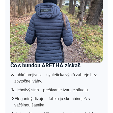
Čo s bundou ARETHA získaš
🔥
Ľahkú hrejivosť – syntetická výplň zahreje bez
zbytočnej váhy.
🎯
Lichotivý strih – prešívanie tvaruje siluetu.
🎨
Elegantný dizajn – ľahko ju skombinuješ s
väčšinou šatníka.