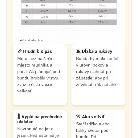
📏 Hrudník & pás
🧵 Dĺžka a rukávy
Meraj cez najširšie
Bunda by mala končiť
miesto hrudníka a
v úrovni bokov a
pása. Ak plánuješ pod
rukávy siahnuť po
bundu hrubšiu vrstvu,
zápästie, aby pri
zváž o číslo väčšiu
zdvihnutí rúk netiahlo.
veľkosť.
🌡️ Výplň na prechodné
👚 Ako vrstviť
obdobie
Stačí tričko alebo
Navrhnutá na jar a
ľahký sveter pod
jeseň, keď ešte nie je
bundu. Pri