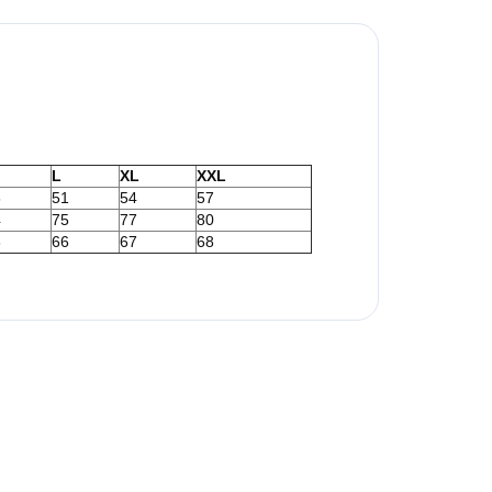
L
XL
XXL
8
51
54
57
4
75
77
80
6
66
67
68