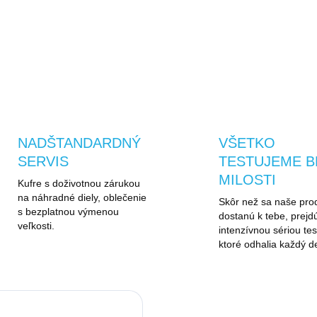
Materiál: 100% POLYESTE
OPÝTAŤ SA
STRÁŽIŤ
NADŠTANDARDNÝ
VŠETKO
SERVIS
TESTUJEME B
MILOSTI
Kufre s doživotnou zárukou
na náhradné diely, oblečenie
Skôr než sa naše pro
s bezplatnou výmenou
dostanú k tebe, prejd
veľkosti.
intenzívnou sériou tes
ktoré odhalia každý de