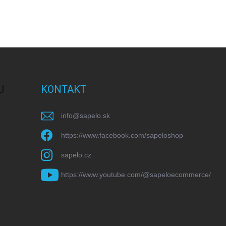
U
KONTAKT
info
@
sapelo.sk
https://www.facebook.com/sapeloshop
sapelo.cz
https://www.youtube.com/@sapeloecommerce/