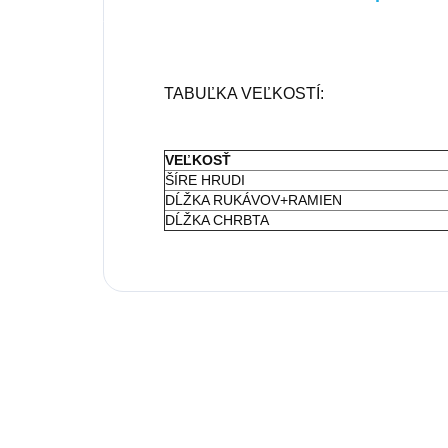
TABUĽKA VEĽKOSTÍ:
VEĽKOSŤ
ŠÍRE HRUDI
DĹŽKA RUKÁVOV+RAMIEN
DĹŽKA CHRBTA