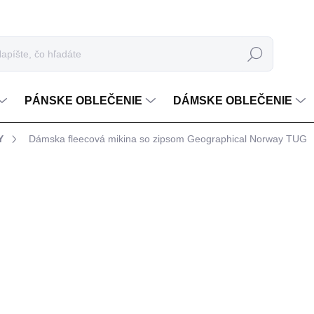
Hľadať
PÁNSKE OBLEČENIE
DÁMSKE OBLEČENIE
Y
Dámska fleecová mikina so zipsom Geographical Norway TUG
ia
€27,99
Jednotková cena:
BARVA