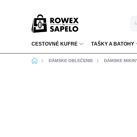
Prejsť na obsah
CESTOVNÉ KUFRE
TAŠKY A BATOHY
Domov
DÁMSKE OBLEČENIE
DÁMSKE MIKIN
BEZPLATNÁ VÝMENA
BEZPLATNÉ VRÁTENIE
VEĽKOSTI
DO 14 DNÍ
8 hodnotení
Podrobnosti hodnoten