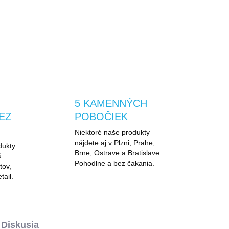
R
5 KAMENNÝCH
EZ
POBOČIEK
Niektoré naše produkty
nájdete aj v Plzni, Prahe,
dukty
Brne, Ostrave a Bratislave.
ú
Pohodlne a bez čakania.
tov,
tail.
Diskusia