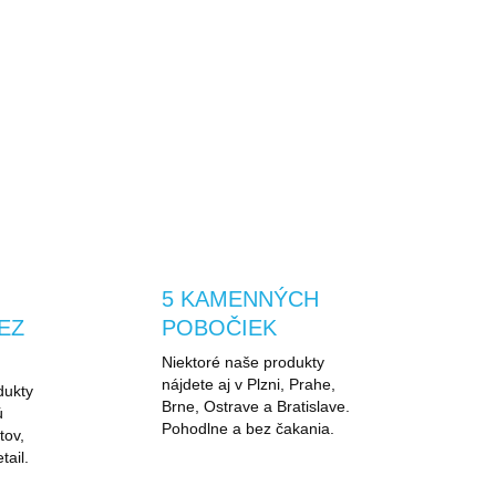
Vodoodpudivý vrchný
Priedušná bunda na
materiál vhodný do
každodenné nosenie a
slabého dažďa a
voľný pohyb
vlhkého počasia
5 KAMENNÝCH
EZ
POBOČIEK
Niektoré naše produkty
nájdete aj v Plzni, Prahe,
dukty
Brne, Ostrave a Bratislave.
ú
Pohodlne a bez čakania.
tov,
tail.