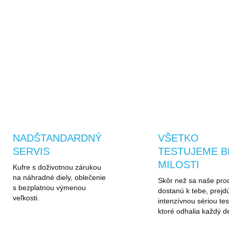
Ľahká syntetická výplň
– zahreje, ale nepridá
zbytočný objem
OPÝTAŤ SA
STRÁŽIŤ
NADŠTANDARDNÝ
VŠETKO
SERVIS
TESTUJEME B
MILOSTI
Kufre s doživotnou zárukou
na náhradné diely, oblečenie
Skôr než sa naše pro
s bezplatnou výmenou
dostanú k tebe, prejd
veľkosti.
intenzívnou sériou tes
ktoré odhalia každý de