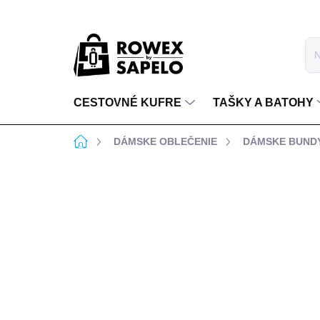
Prejsť na obsah
CESTOVNÉ KUFRE
TAŠKY A BATOHY
Domov
DÁMSKE OBLEČENIE
DÁMSKE BUND
BEZPLATNÁ VÝMENA
BEZPLATNÉ VRÁTENIE
VEĽKOSTI
DO 14 DNÍ
4 hodnotenia
Podrobnosti hodnote