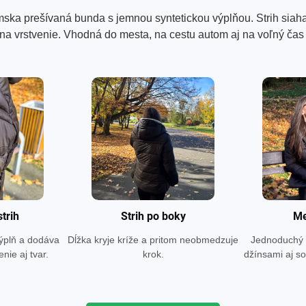
ska prešívaná bunda s jemnou syntetickou výplňou. Strih siaha
na vrstvenie. Vhodná do mesta, na cestu autom aj na voľný čas 
trih
Strih po boky
Me
výplň a dodáva
Dĺžka kryje kríže a pritom neobmedzuje
Jednoduchý v
nie aj tvar.
krok.
džínsami aj s