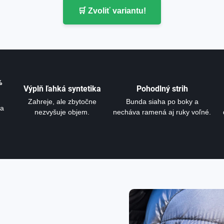
🛒 Zvoliť variantu!
%
Výplň ľahká syntetika
Pohodlný strih
Zahreje, ale zbytočne
Bunda siaha po boky a
na
nezvyšuje objem.
necháva ramená aj ruky voľné.