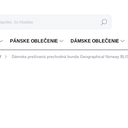
Hľadať
PÁNSKE OBLEČENIE
DÁMSKE OBLEČENIE
Y
Dámska prešívaná prechodná bunda Geographical Norway BLI
nia
€89,99
Jednotková cena:
FARBA