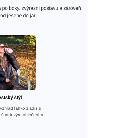
 po boky, zvýrazní postavu a zároveň
od jesene do jari.
stský štýl
zhľad ľahko zladíš s
o športovým oblečením.