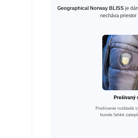
Geographical Norway BLISS
je dám
necháva priestor 
Prešívaný s
Prešívanie rozkladá 
bunde ľahké zateple