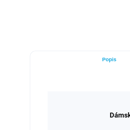
Detail
€72,99
Popis
Dámska