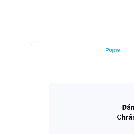
€72,99
Popis
Dám
Chrán