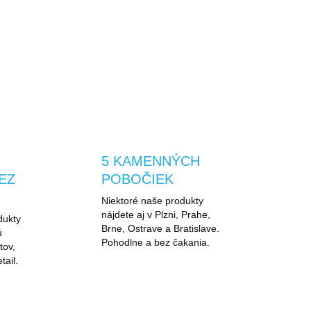
chráni pred dažďom a
pohodlná na každý deň,
mrholením
pri chôdzi aj cestovaní
5 KAMENNÝCH
EZ
POBOČIEK
Niektoré naše produkty
nájdete aj v Plzni, Prahe,
dukty
Brne, Ostrave a Bratislave.
ú
Pohodlne a bez čakania.
tov,
tail.