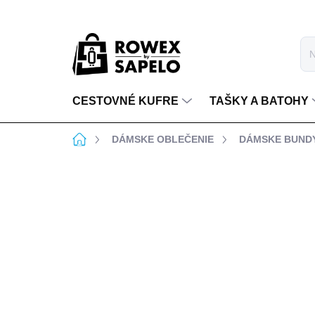
Prejsť na obsah
CESTOVNÉ KUFRE
TAŠKY A BATOHY
Domov
DÁMSKE OBLEČENIE
DÁMSKE BUND
BEZPLATNÁ VÝMENA
BEZPLATNÉ VRÁTENIE
VEĽKOSTI
DO 14 DNÍ
3 hodnotenia
Podrobnosti hodnote