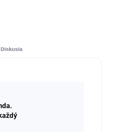
Diskusia
nda.
 každý