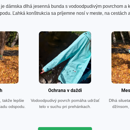
je dámska dlhá jesenná bunda s vodoodpudivým povrchom a kap
podu. Ľahká konštrukcia sa príjemne nosí v meste, na cestách 
ih
Ochrana v daždi
Mes
, takže lepšie
Vodoodpudivý povrch pomáha udržať
Dlhá siluet
hladu odspodu.
telo v suchu pri prehánkach.
džínsom, 