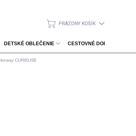
PRÁZDNY KOŠÍK
NÁKUPNÝ KOŠÍK
DETSKÉ OBLEČENIE
CESTOVNÉ DOPLNKY
l Norway CURIEUSE
ZVOĽTE VARIANT