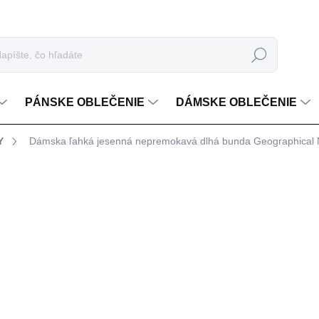
Hľadať
PÁNSKE OBLEČENIE
DÁMSKE OBLEČENIE
Y
Dámska ľahká jesenná nepremokavá dlhá bunda Geographica
nia
€77,99
Jednotková cena:
FARBA