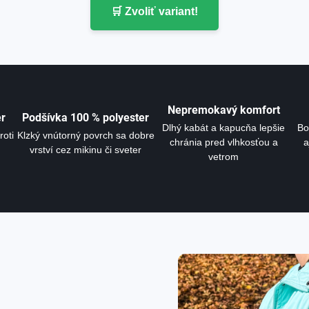
🛒 Zvoliť variant!
Nepremokavý komfort
er
Podšívka 100 % polyester
Dlhý kabát a kapucňa lepšie
Bo
roti
Klzký vnútorný povrch sa dobre
chránia pred vlhkosťou a
a
vrství cez mikinu či sveter
vetrom