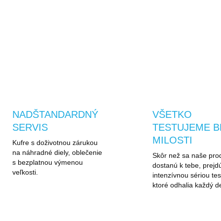
chladných daždivých
rán a večerov
OPÝTAŤ SA
STRÁŽIŤ
NADŠTANDARDNÝ
VŠETKO
SERVIS
TESTUJEME B
MILOSTI
Kufre s doživotnou zárukou
na náhradné diely, oblečenie
Skôr než sa naše pro
s bezplatnou výmenou
dostanú k tebe, prejd
veľkosti.
intenzívnou sériou tes
ktoré odhalia každý de