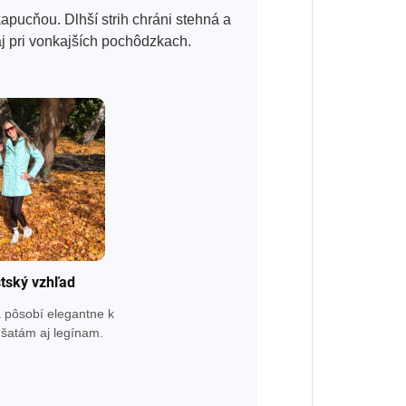
ucňou. Dlhší strih chráni stehná a
aj pri vonkajších pochôdzkach.
tský vzhľad
a pôsobí elegantne k
šatám aj legínam.