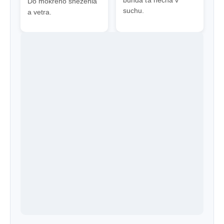
Do mokrého sneženia
suchu.
a vetra.