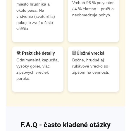
Vrchná 96 % polyester
miesto hrudníka a
/ 4 % elastan – pruží a
okolo pása. Na
neobmedzuje pohyb.
vrstvenie (sveter/flís)
pokojne zvoľ o číslo
väčšiu.
🛠️ Praktické detaily
🗄️ Úložné vrecká
Odnímateľná kapucňa,
Bočné, hrudné aj
vysoký golier, viac
rukávové vrecko so
zipsových vreciek
zipsom na cennosti.
poruke.
F.A.Q - často kladené otázky