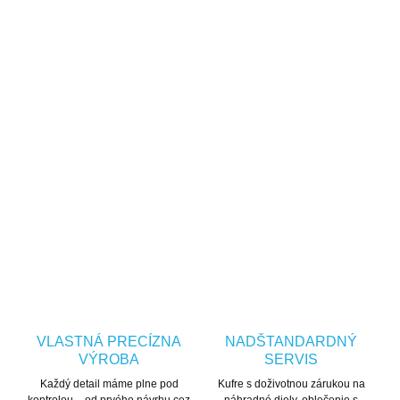
Štýl
Zateplenie
Softshell / Outdoor / Mestská
Bez zateplenia (softshellová
konštrukcia)
water_drop
air
Vodoodolnosť
Priedušnosť
Vodný stĺpec 5 000 mm
Priedušnosť 3 000 g/m²/24 h
OPÝTAŤ SA
STRÁŽIŤ
VLASTNÁ PRECÍZNA
NADŠTANDARDNÝ
VÝROBA
SERVIS
Každý detail máme plne pod
Kufre s doživotnou zárukou na