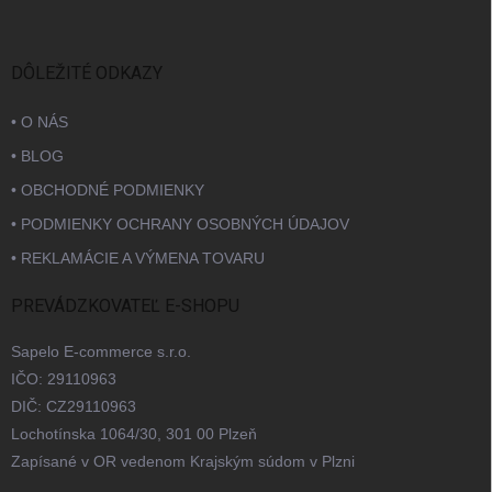
DÔLEŽITÉ ODKAZY
• O NÁS
• BLOG
• OBCHODNÉ PODMIENKY
• PODMIENKY OCHRANY OSOBNÝCH ÚDAJOV
• REKLAMÁCIE A VÝMENA TOVARU
PREVÁDZKOVATEĽ E-SHOPU
Sapelo E-commerce s.r.o.
IČO: 29110963
DIČ: CZ29110963
Lochotínska 1064/30, 301 00 Plzeň
Zapísané v OR vedenom Krajským súdom v Plzni