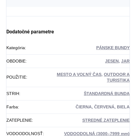
Dodatočné parametre
Kategória
:
PÁNSKE BUNDY
OBDOBIE
:
JESEN
,
JAR
MESTO A VOĽNÝ ČAS
,
OUTDOOR A
POUŽITIE
:
TURISTIKA
STRIH
:
ŠTANDARDNÁ BUNDA
Farba
:
ČIERNA, ČERVENÁ, BIELA
ZATEPLENIE
:
STREDNÉ ZATEPLENIE
VODOODOLNOSŤ
:
VODOODOLNÁ (3000–7999 mm)