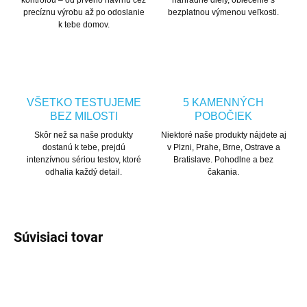
kontrolou – od prvého návrhu cez
náhradné diely, oblečenie s
precíznu výrobu až po odoslanie
bezplatnou výmenou veľkosti.
k tebe domov.
VŠETKO TESTUJEME
5 KAMENNÝCH
BEZ MILOSTI
POBOČIEK
Skôr než sa naše produkty
Niektoré naše produkty nájdete aj
dostanú k tebe, prejdú
v Plzni, Prahe, Brne, Ostrave a
intenzívnou sériou testov, ktoré
Bratislave. Pohodlne a bez
odhalia každý detail.
čakania.
Súvisiaci tovar