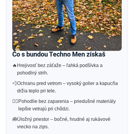
Čo s bundou Techno Men získaš
🔥
Hrejivosť bez záťaže – ľahká podšívka a
pohodlný strih.
💨
Ochranu pred vetrom – vysoký golier a kapucňa
držia teplo pri tele.
😮‍💨
Pohodlie bez zaparenia – priedušné materiály
lepšie vetrajú pri chôdzi.
🧰
Úložný priestor – bočné, hrudné aj rukávové
vrecko na zips.