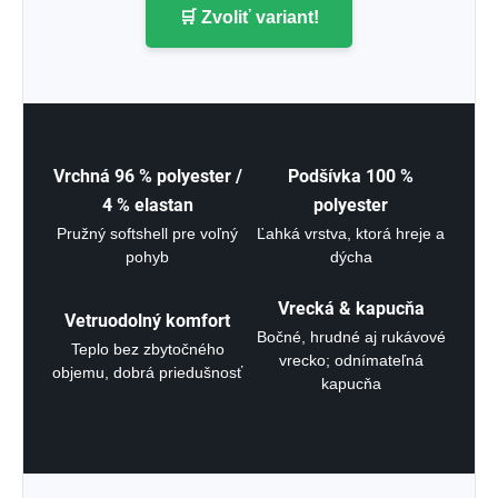
🛒 Zvoliť variant!
Vrchná 96 % polyester /
Podšívka 100 %
4 % elastan
polyester
Pružný softshell pre voľný
Ľahká vrstva, ktorá hreje a
pohyb
dýcha
Vrecká & kapucňa
Vetruodolný komfort
Bočné, hrudné aj rukávové
Teplo bez zbytočného
vrecko; odnímateľná
objemu, dobrá priedušnosť
kapucňa