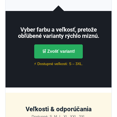
Vyber farbu a veľkosť, pretože
obľúbené varianty rýchlo miznú.
🛒 Zvoliť variant!
⚡ Dostupné veľkosti: S – 3XL.
Veľkosti & odporúčania
Dostupné: S, M, L, XL, XXL, 3XL