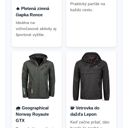
Praktický parťák na
🔥 Pletená zimná
každú cestu.
čiapka Ronce
Ideálna na
voľnočasové aktivity aj
športové vyžitie
.
🌧️ Geographical
🧩 Vetrovka do
Norway Royaute
dažďa Lepon
GTX
Keď začne pršať, táto
bunda ťa nechá v