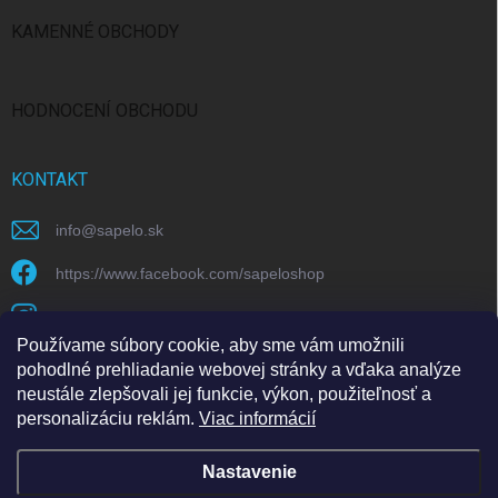
KAMENNÉ OBCHODY
Bratislava
Praha
Brno
Ostrava
HODNOCENÍ OBCHODU
KONTAKT
info
@
sapelo.sk
https://www.facebook.com/sapeloshop
sapelo.cz
Používame súbory cookie, aby sme vám umožnili
https://www.youtube.com/@sapeloecommerce/
pohodlné prehliadanie webovej stránky a vďaka analýze
neustále zlepšovali jej funkcie, výkon, použiteľnosť a
personalizáciu reklám.
Viac informácií
Nastavenie