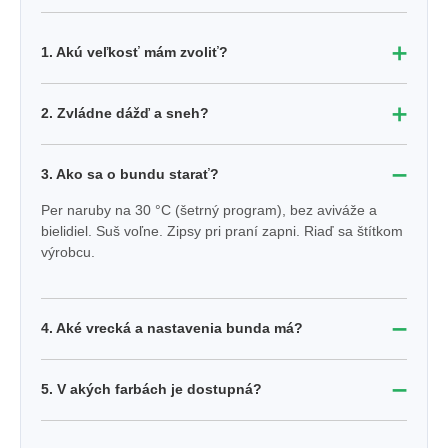
➕
1. Akú veľkosť mám zvoliť?
➕
2. Zvládne dážď a sneh?
➖
3. Ako sa o bundu starať?
Per naruby na 30 °C (šetrný program), bez aviváže a
bielidiel. Suš voľne. Zipsy pri praní zapni. Riaď sa štítkom
výrobcu.
➖
4. Aké vrecká a nastavenia bunda má?
➖
5. V akých farbách je dostupná?