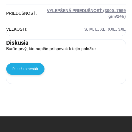
VYLEPŠENÁ PRIEDUŠNOSŤ (3000–7999
PRIEDUŠNOSŤ
:
g/m/24h)
VEĽKOSTI
:
S
,
M
,
L
,
XL
,
XXL
,
3XL
Diskusia
Buďte prvý, kto napíše príspevok k tejto položke.
Pridať komentár
Zápätie