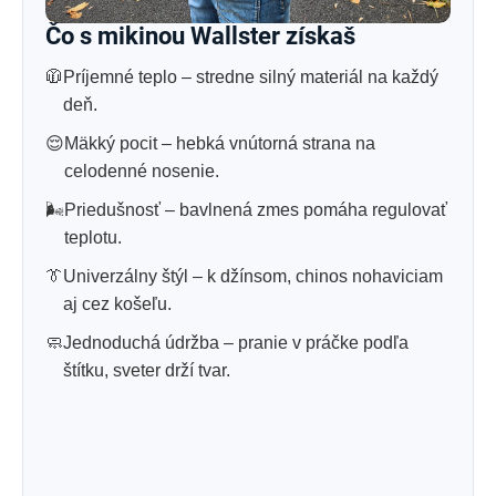
Čo s mikinou Wallster získaš
🧥
Príjemné teplo – stredne silný materiál na každý
deň.
😌
Mäkký pocit – hebká vnútorná strana na
celodenné nosenie.
🌬️
Priedušnosť – bavlnená zmes pomáha regulovať
teplotu.
👔
Univerzálny štýl – k džínsom, chinos nohaviciam
aj cez košeľu.
🧼
Jednoduchá údržba – pranie v práčke podľa
štítku, sveter drží tvar.