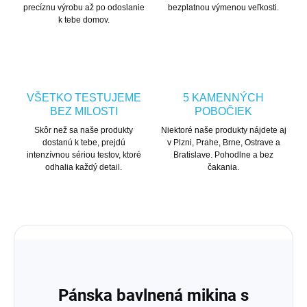
precíznu výrobu až po odoslanie
bezplatnou výmenou veľkosti.
k tebe domov.
VŠETKO TESTUJEME
5 KAMENNÝCH
BEZ MILOSTI
POBOČIEK
Skôr než sa naše produkty
Niektoré naše produkty nájdete aj
dostanú k tebe, prejdú
v Plzni, Prahe, Brne, Ostrave a
intenzívnou sériou testov, ktoré
Bratislave. Pohodlne a bez
odhalia každý detail.
čakania.
Pánska bavlnená mikina s