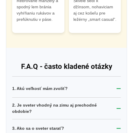
Rebrované manžety a
Skvele sedí k
spodný lem bránia
džínsom, nohaviciam
vyhŕňaniu rukávov a
aj cez košeľu pre
prefúknutiu v páse.
ležérny „smart casual“.
F.A.Q - často kladené otázky
➖
1. Akú veľkosť mám zvoliť?
2. Je sveter vhodný na zimu aj prechodné
➖
obdobie?
➖
3. Ako sa o sveter starať?