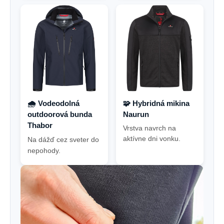
🌧️ Vodeodolná
🧩 Hybridná mikina
outdoorová bunda
Naurun
Thabor
Vrstva navrch na
aktívne dni vonku.
Na dážď cez sveter do
nepohody.