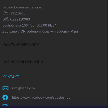
Sapelo E-commerce s.r.o.
IČO: 29110963
DIČ: CZ29110963
Lochotínska 1064/30, 301 00 Plzeň
Zapísané v OR vedenom Krajským súdom v Plzni
KAMENNÉ OBCHODY
Bratislava
Praha
Brno
Ostrava
HODNOCENÍ OBCHODU
KONTAKT
info
@
sapelo.sk
https://www.facebook.com/sapeloshop
sapelo.cz