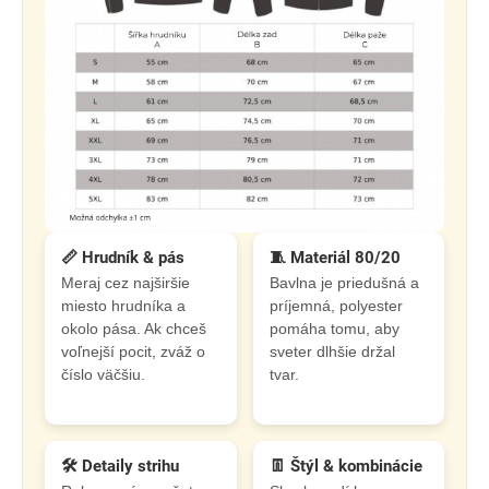
📏 Hrudník & pás
🧵 Materiál 80/20
Meraj cez najširšie
Bavlna je priedušná a
miesto hrudníka a
príjemná, polyester
okolo pása. Ak chceš
pomáha tomu, aby
voľnejší pocit, zváž o
sveter dlhšie držal
číslo väčšiu.
tvar.
🛠️ Detaily strihu
👖 Štýl & kombinácie