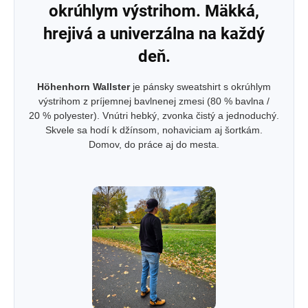
okrúhlym výstrihom. Mäkká,
hrejivá a univerzálna na každý
deň.
Höhenhorn Wallster
je pánsky sweatshirt s okrúhlym
výstrihom z príjemnej bavlnenej zmesi (80 % bavlna /
20 % polyester). Vnútri hebký, zvonka čistý a jednoduchý.
Skvele sa hodí k džínsom, nohaviciam aj šortkám.
Domov, do práce aj do mesta.