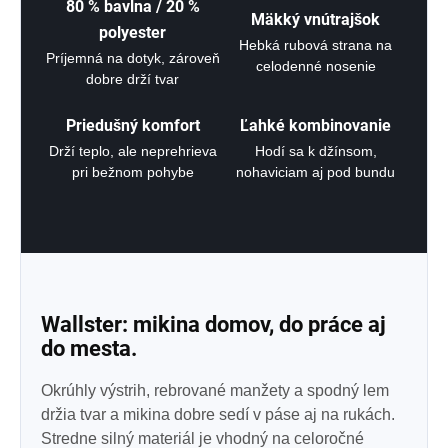
80 % bavlna / 20 %
Mäkký vnútrajšok
polyester
Hebká rubová strana na
Príjemná na dotyk, zároveň
celodenné nosenie
dobre drží tvar
Priedušný komfort
Ľahké kombinovanie
Drží teplo, ale neprehrieva
Hodí sa k džínsom,
pri bežnom pohybe
nohaviciam aj pod bundu
Wallster: mikina domov, do práce aj
do mesta.
Okrúhly výstrih, rebrované manžety a spodný lem
držia tvar a mikina dobre sedí v páse aj na rukách.
Stredne silný materiál je vhodný na celoročné