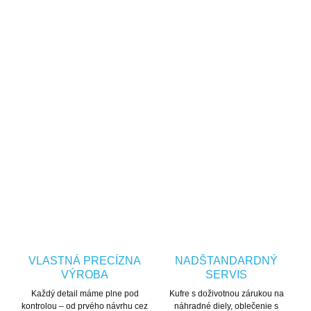
Crew neck mikina / Casual
Stredná – vhodná na chladnejšie
dni
checkroom
sports_motorsports
Strih
Kapucňa
Pohodlný, klasický
Nie (okrúhly výstrih / crew neck)
OPÝTAŤ SA
STRÁŽIŤ
VLASTNÁ PRECÍZNA
NADŠTANDARDNÝ
VÝROBA
SERVIS
Každý detail máme plne pod
Kufre s doživotnou zárukou na
kontrolou – od prvého návrhu cez
náhradné diely, oblečenie s