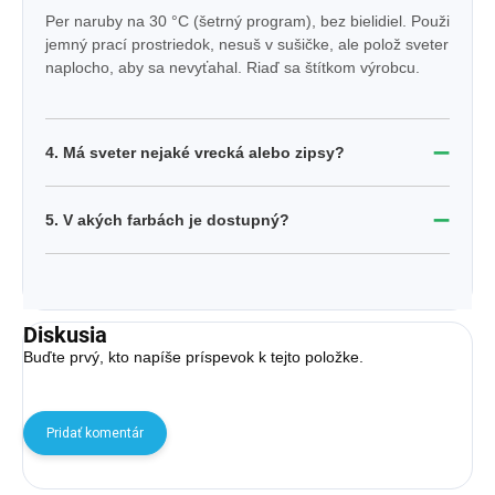
Per naruby na 30 °C (šetrný program), bez bielidiel. Použi
jemný prací prostriedok, nesuš v sušičke, ale polož sveter
naplocho, aby sa nevyťahal. Riaď sa štítkom výrobcu.
➖
4. Má sveter nejaké vrecká alebo zipsy?
➖
5. V akých farbách je dostupný?
Diskusia
Buďte prvý, kto napíše príspevok k tejto položke.
Pridať komentár