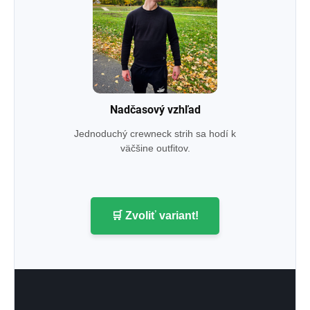
Nadčasový vzhľad
Jednoduchý crewneck strih sa hodí k
väčšine outfitov.
🛒 Zvoliť variant!