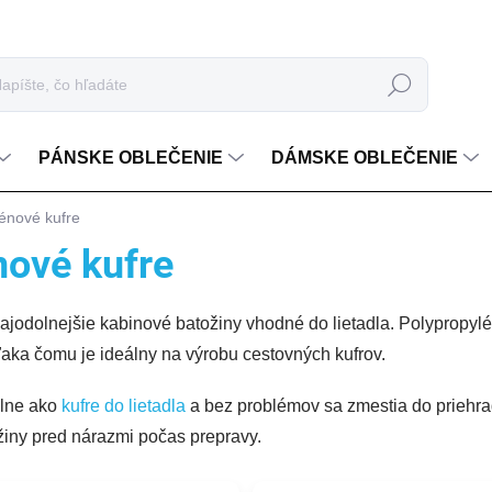
Hľadať
PÁNSKE OBLEČENIE
DÁMSKE OBLEČENIE
lénové kufre
nové kufre
ajodolnejšie kabinové batožiny vhodné do lietadla. Polypropyl
ďaka čomu je ideálny na výrobu cestovných kufrov.
álne ako
kufre do lietadla
a bez problémov sa zmestia do priehr
iny pred nárazmi počas prepravy.