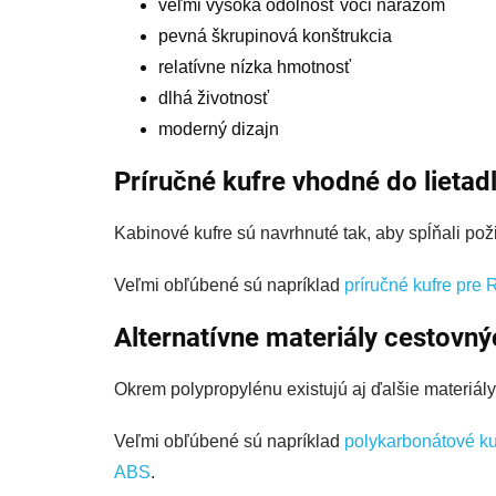
veľmi vysoká odolnosť voči nárazom
pevná škrupinová konštrukcia
relatívne nízka hmotnosť
dlhá životnosť
moderný dizajn
Príručné kufre vhodné do lietad
Kabinové kufre sú navrhnuté tak, aby spĺňali pož
Veľmi obľúbené sú napríklad
príručné kufre pre 
Alternatívne materiály cestovný
Okrem polypropylénu existujú aj ďalšie materiály,
Veľmi obľúbené sú napríklad
polykarbonátové ku
ABS
.