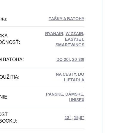
ria
:
TAŠKY A BATOHY
RYANAIR
,
WIZZAIR
,
CKÁ
EASYJET
,
OČNOSŤ
:
SMARTWINGS
M BATOHA
:
DO 20l
,
20-30l
NA CESTY
,
DO
OUŽITIA
:
LIETADLA
PÁNSKE
,
DÁMSKE
,
NIE
:
UNISEX
OSŤ
13"
,
15,6"
BOOKU
: