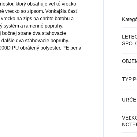
riestor, ktorý obsahuje veľké vrecko
né vrecko so zipsom. Vonkajšia časť
 vrecko na zips na chrbte batohu a
Kategó
vý systém a ramenné popruhy.
 bočnej strane dva sťahovacie
LETE
e ďalšie dva sťahovacie popruhy.
SPOL
: 900D PU obrátený polyester, PE pena.
OBJE
TYP P
URČE
VEĽK
NOTE