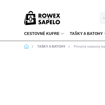
Prejsť na obsah
CESTOVNÉ KUFRE
TAŠKY A BATOHY
Domov
TAŠKY A BATOHY
Príručný cestovný 
1 hodnotenie
Podrobnosti hodnote