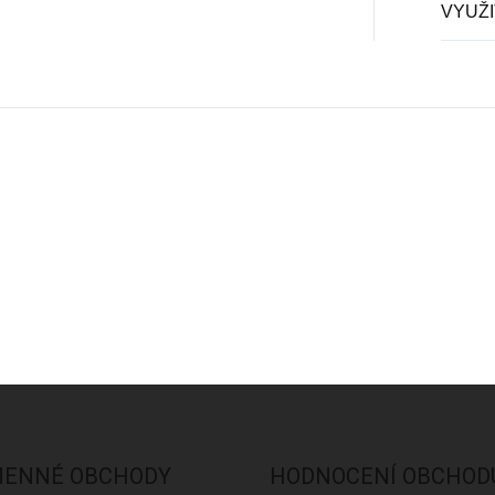
VYUŽI
ENNÉ OBCHODY
HODNOCENÍ OBCHOD
atislava
Praha