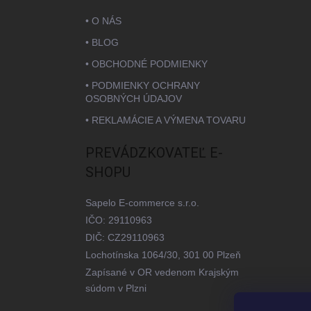
• O NÁS
• BLOG
• OBCHODNÉ PODMIENKY
• PODMIENKY OCHRANY
OSOBNÝCH ÚDAJOV
• REKLAMÁCIE A VÝMENA TOVARU
PREVÁDZKOVATEĽ E-
SHOPU
Sapelo E-commerce s.r.o.
IČO: 29110963
DIČ: CZ29110963
Lochotínska 1064/30, 301 00 Plzeň
Zapísané v OR vedenom Krajským
súdom v Plzni