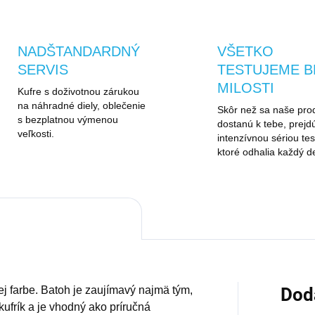
NADŠTANDARDNÝ
VŠETKO
SERVIS
TESTUJEME B
MILOSTI
Kufre s doživotnou zárukou
na náhradné diely, oblečenie
Skôr než sa naše pro
s bezplatnou výmenou
dostanú k tebe, prejd
veľkosti.
intenzívnou sériou tes
ktoré odhalia každý de
 farbe. Batoh je zaujímavý najmä tým,
Dod
ufrík a je vhodný ako príručná