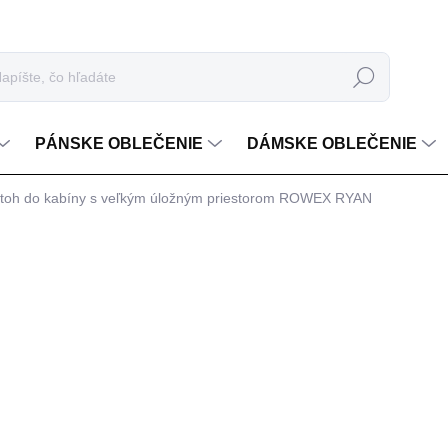
Hľadať
PÁNSKE OBLEČENIE
DÁMSKE OBLEČENIE
batoh do kabíny s veľkým úložným priestorom ROWEX RYAN
nia
€52,99
Jednotková cena:
MOŽNOSTI DORUČENIA
−
+