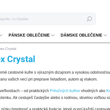
Hľadať
PÁNSKE OBLEČENIE
DÁMSKE OBLEČENIE
wex Crystal
x Crystal
rné cestovné kufre s výrazným dizajnom a vysokou odolnosťou. 
anu vašich vecí pri preprave lietadlom, autom aj vlakom.
 veľkostiach – od praktických
Príručných kufrov
vhodných ako
Ku
lenku. Ak cestuješ častejšie alebo s rodinou, skvelou voľbou s
ízku hmotnosť a praktické funkcie, ktoré ocení každý cestovat