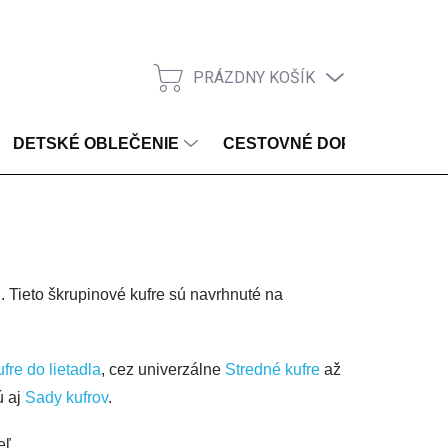
PRÁZDNY KOŠÍK
NÁKUPNÝ KOŠÍK
DETSKÉ OBLEČENIE
CESTOVNÉ DOPLNKY
Tieto škrupinové kufre sú navrhnuté na
fre do lietadla
, cez univerzálne
Stredné kufre
až
ú aj
Sady kufrov
.
eľ.