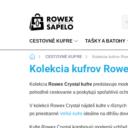
Prejsť na obsah
CESTOVNÉ KUFRE
TAŠKY A BATOHY
Domov
CESTOVNÉ KUFRE
Kolekcia kufrov Ro
Kolekcia kufrov Rowe
Kolekcia
Rowex Crystal kufre
predstavuje mode
pohodlné cestovanie a poskytujú spoľahlivú ochr
V kolekcii Rowex Crystal nájdeš kufre v rôznych
po priestranné
Veľké kufre
ideálne na dlhšiu dovo
Kufre Rowex Crystal kombinujú moderný vzhľad, n