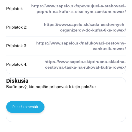
https://www.sapelo.sk/spevnujuci-a-stahovaci-
Príplatok
:
popruh-na-kufor-s-ciselnym-zamkom-rowex/
https://www.sapelo.sk/sada-cestovnych-
Príplatok 2
:
organizerov-do-kufra-6ks-rowex/
https://www.sapelo.sk/nafukovaci-cestovny-
Príplatok 3
:
vankusik-rowex/
https://www.sapelo.sk/prirucna-skladna-
Príplatok 4
:
cestovna-taska-na-rukovat-kufra-rowex/
Diskusia
Buďte prvý, kto napíše príspevok k tejto položke.
Pridať komentár