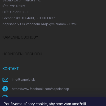
Sapelo E-commerce s.r.o.
IČO: 29110963
DIČ: CZ29110963
Lochotínska 1064/30, 301 00 Plzeň
Zapísané v OR vedenom Krajským súdom v Plzni
KAMENNÉ OBCHODY
Bratislava
Praha
Brno
Ostrava
HODNOCENÍ OBCHODU
KONTAKT
info
@
sapelo.sk
https://www.facebook.com/sapeloshop
sapelo.cz
Používame súbory cookie, aby sme vám umožnili