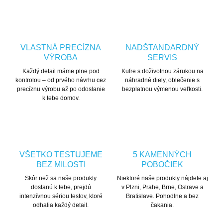
VLASTNÁ PRECÍZNA
NADŠTANDARDNÝ
VÝROBA
SERVIS
Každý detail máme plne pod
Kufre s doživotnou zárukou na
kontrolou – od prvého návrhu cez
náhradné diely, oblečenie s
precíznu výrobu až po odoslanie
bezplatnou výmenou veľkosti.
k tebe domov.
VŠETKO TESTUJEME
5 KAMENNÝCH
BEZ MILOSTI
POBOČIEK
Skôr než sa naše produkty
Niektoré naše produkty nájdete aj
dostanú k tebe, prejdú
v Plzni, Prahe, Brne, Ostrave a
intenzívnou sériou testov, ktoré
Bratislave. Pohodlne a bez
odhalia každý detail.
čakania.