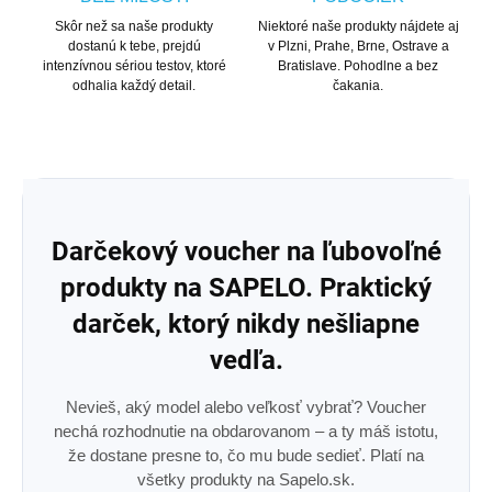
Skôr než sa naše produkty
Niektoré naše produkty nájdete aj
dostanú k tebe, prejdú
v Plzni, Prahe, Brne, Ostrave a
intenzívnou sériou testov, ktoré
Bratislave. Pohodlne a bez
odhalia každý detail.
čakania.
Darčekový voucher na ľubovoľné
produkty na SAPELO. Praktický
darček, ktorý nikdy nešliapne
vedľa.
Nevieš, aký model alebo veľkosť vybrať? Voucher
nechá rozhodnutie na obdarovanom – a ty máš istotu,
že dostane presne to, čo mu bude sedieť. Platí na
všetky produkty na Sapelo.sk.