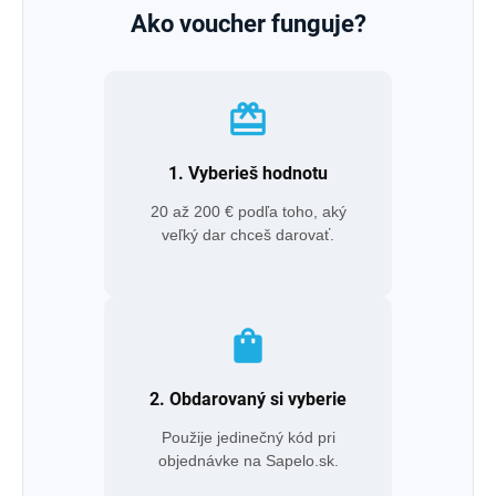
Ako voucher funguje?
card_giftcard
1. Vyberieš hodnotu
20 až 200 € podľa toho, aký
veľký dar chceš darovať.
shopping_bag
2. Obdarovaný si vyberie
Použije jedinečný kód pri
objednávke na Sapelo.sk.