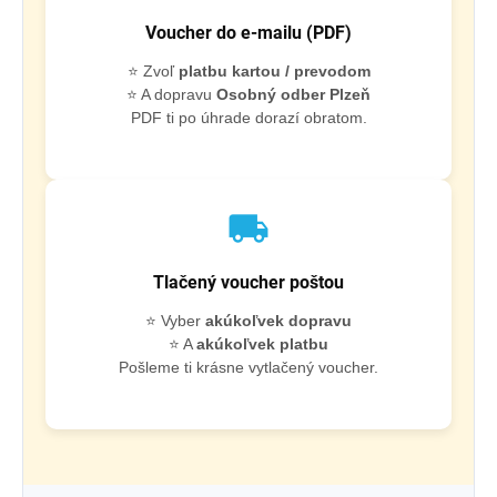
Voucher do e-mailu (PDF)
⭐ Zvoľ
platbu kartou / prevodom
⭐ A dopravu
Osobný odber Plzeň
PDF ti po úhrade dorazí obratom.
local_shipping
Tlačený voucher poštou
⭐ Vyber
akúkoľvek dopravu
⭐ A
akúkoľvek platbu
Pošleme ti krásne vytlačený voucher.