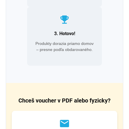
emoji_events
3. Hotovo!
Produkty dorazia priamo domov
– presne podľa obdarovaného.
Chceš voucher v PDF alebo fyzicky?
email