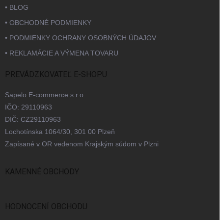
• BLOG
• OBCHODNÉ PODMIENKY
• PODMIENKY OCHRANY OSOBNÝCH ÚDAJOV
• REKLAMÁCIE A VÝMENA TOVARU
PREVÁDZKOVATEĽ E-SHOPU
Sapelo E-commerce s.r.o.
IČO: 29110963
DIČ: CZ29110963
Lochotínska 1064/30, 301 00 Plzeň
Zapísané v OR vedenom Krajským súdom v Plzni
KAMENNÉ OBCHODY
Bratislava
Praha
Brno
Ostrava
HODNOCENÍ OBCHODU