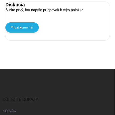
Diskusia
Buďte prvý, kto napíše príspevok k tejto položke.
Pridať komentár
Zápätie
DÔLEŽITÉ ODKAZY
• O NÁS