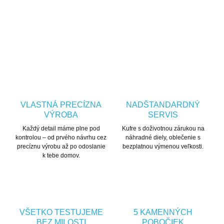
OPÝTAŤ SA
STRÁŽIŤ
VLASTNÁ PRECÍZNA
NADŠTANDARDNÝ
VÝROBA
SERVIS
Každý detail máme plne pod
Kufre s doživotnou zárukou na
kontrolou – od prvého návrhu cez
náhradné diely, oblečenie s
precíznu výrobu až po odoslanie
bezplatnou výmenou veľkosti.
k tebe domov.
VŠETKO TESTUJEME
5 KAMENNÝCH
BEZ MILOSTI
POBOČIEK