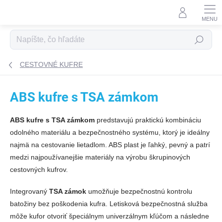
Prejsť na obsah
Hľadať
CESTOVNÉ KUFRE
ABS kufre s TSA zámkom
ABS kufre s TSA zámkom
predstavujú praktickú kombináciu
odolného materiálu a bezpečnostného systému, ktorý je ideálny
najmä na cestovanie lietadlom. ABS plast je ľahký, pevný a patrí
medzi najpoužívanejšie materiály na výrobu škrupinových
cestovných kufrov.
Integrovaný
TSA zámok
umožňuje bezpečnostnú kontrolu
batožiny bez poškodenia kufra. Letisková bezpečnostná služba
môže kufor otvoriť špeciálnym univerzálnym kľúčom a následne