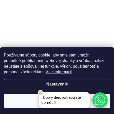
Extra odolný cestovný kufor s TSA zámkom ROWEX
Envelope 4v1
MOMENTÁLNE NEDOSTUPNÉ
Detail
Používame súbory cookie, aby sme vám umožnili
pohodlné prehliadanie webovej stránky a vďaka analýze
€199,99
neustále zlepšovali jej funkcie, výkon, použiteľnosť a
personalizáciu reklám.
Viac informácií
Nastavenie
DOPRAVA ZADARMO
Dobrý deň, potrebujete
Súhlasím
pomôcť?