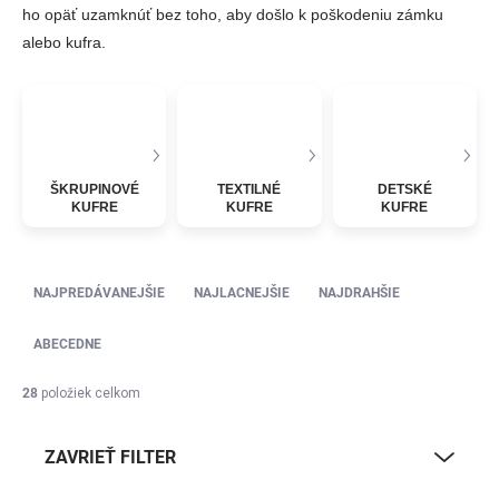
ho opäť uzamknúť bez toho, aby došlo k poškodeniu zámku
alebo kufra.
ŠKRUPINOVÉ
TEXTILNÉ
DETSKÉ
KUFRE
KUFRE
KUFRE
Radenie produktov
NAJPREDÁVANEJŠIE
NAJLACNEJŠIE
NAJDRAHŠIE
ABECEDNE
28
položiek celkom
ZAVRIEŤ FILTER