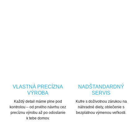
Doživotná záruka na
Česká značka
vymeniteľné diely
OPÝTAŤ SA
STRÁŽIŤ
VLASTNÁ PRECÍZNA
NADŠTANDARDNÝ
VÝROBA
SERVIS
Každý detail máme plne pod
Kufre s doživotnou zárukou na
kontrolou – od prvého návrhu cez
náhradné diely, oblečenie s
precíznu výrobu až po odoslanie
bezplatnou výmenou veľkosti.
k tebe domov.