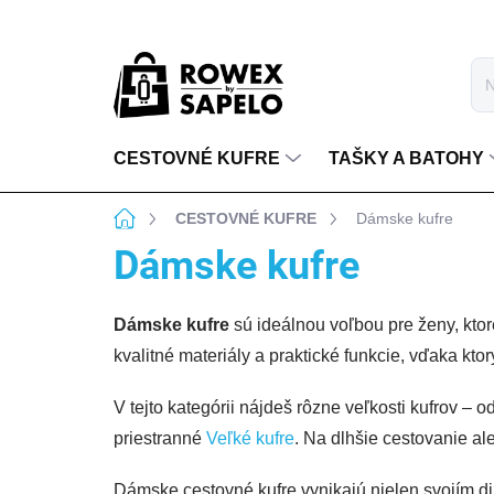
Prejsť na obsah
CESTOVNÉ KUFRE
TAŠKY A BATOHY
Domov
CESTOVNÉ KUFRE
Dámske kufre
Dámske kufre
Dámske kufre
sú ideálnou voľbou pre ženy, kto
kvalitné materiály a praktické funkcie, vďaka kt
V tejto kategórii nájdeš rôzne veľkosti kufrov –
priestranné
Veľké kufre
. Na dlhšie cestovanie al
Dámske cestovné kufre vynikajú nielen svojím di