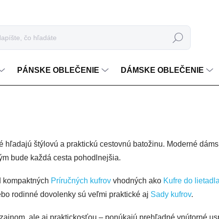
Hľadať
PÁNSKE OBLEČENIE
DÁMSKE OBLEČENIE
ré hľadajú štýlovú a praktickú cestovnú batožinu. Moderné dáms
orým bude každá cesta pohodlnejšia.
 od kompaktných
Príručných kufrov
vhodných ako
Kufre do lietadl
ebo rodinné dovolenky sú veľmi praktické aj
Sady kufrov
.
zajnom, ale aj praktickosťou – ponúkajú prehľadné vnútorné us