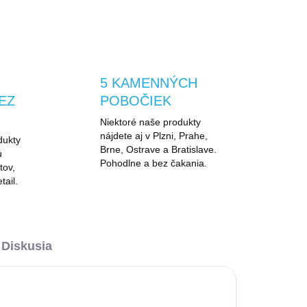
5 KAMENNÝCH
EZ
POBOČIEK
Niektoré naše produkty
nájdete aj v Plzni, Prahe,
dukty
Brne, Ostrave a Bratislave.
ú
Pohodlne a bez čakania.
tov,
tail.
Diskusia