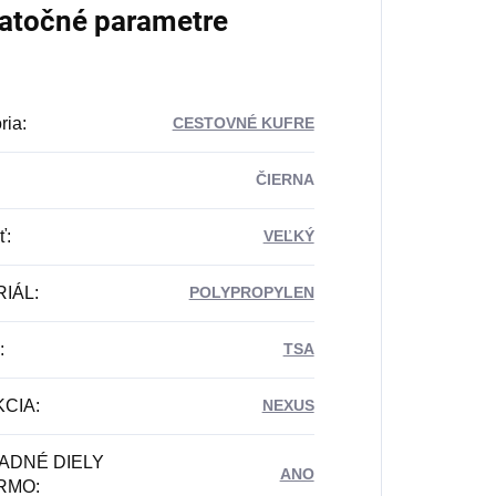
atočné parametre
ria
:
CESTOVNÉ KUFRE
ČIERNA
ť
:
VEĽKÝ
RIÁL
:
POLYPROPYLEN
:
TSA
KCIA
:
NEXUS
ADNÉ DIELY
ANO
RMO
: