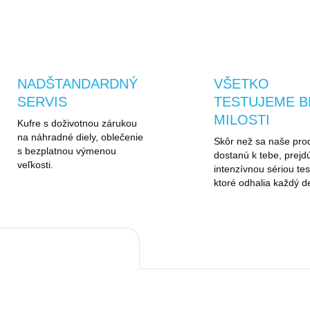
OPÝTAŤ SA
STRÁŽIŤ
NADŠTANDARDNÝ
VŠETKO
SERVIS
TESTUJEME B
MILOSTI
Kufre s doživotnou zárukou
na náhradné diely, oblečenie
Skôr než sa naše pro
s bezplatnou výmenou
dostanú k tebe, prejd
veľkosti.
intenzívnou sériou tes
ktoré odhalia každý de