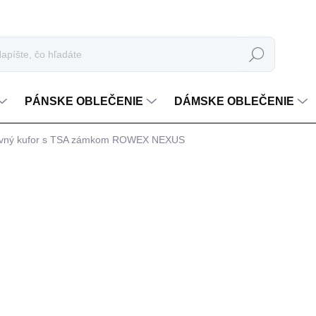
Hľadať
PÁNSKE OBLEČENIE
DÁMSKE OBLEČENIE
tovný kufor s TSA zámkom ROWEX NEXUS
ia
€79,99
Jednotková cena:
FARBA
MOŽNOSTI DORUČENIA