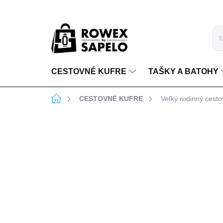
Prejsť na obsah
CESTOVNÉ KUFRE
TAŠKY A BATOHY
Domov
CESTOVNÉ KUFRE
Veľký rodinný ces
6 hodnotení
Podrobnosti hodnoten