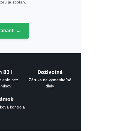
orú je spoľah.
variant! →
m 83
l
Doživotná
alenie bez
Záruka na vymeniteľné
omisov
diely
zámok
sková kontrola