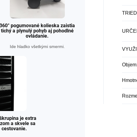
TRIE
360° pogumované kolieska zaistia
tichý a plynulý pohyb aj pohodlné
URČE
ovládanie.
Ide hladko všetkými smermi.
VYUŽI
Objem
Hmotn
Rozme
škrupina je extra
azom a skvele sa
é cestovanie.