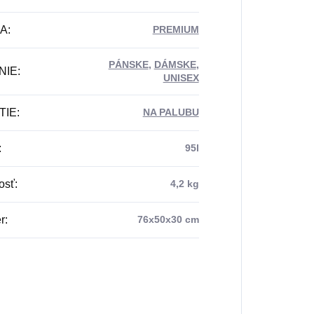
DA
:
PREMIUM
PÁNSKE
,
DÁMSKE
,
NIE
:
UNISEX
TIE
:
NA PALUBU
:
95l
osť
:
4,2 kg
r
:
76x50x30 cm