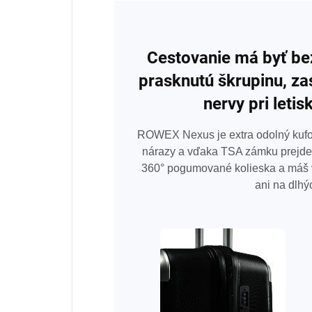
Cestovanie má byť bez
prasknutú škrupinu, za
nervy pri letis
ROWEX Nexus je extra odolný kufor 
nárazy a vďaka TSA zámku prejde 
360° pogumované kolieska a máš ve
ani na dlhý