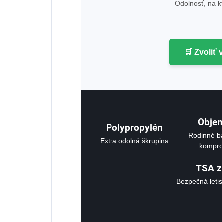
Odolnosť, na kt
🛒 Zvoliť 
Obje
Polypropylén
Rodinné b
Extra odolná škrupina
kompr
TSA 
Bezpečná leti