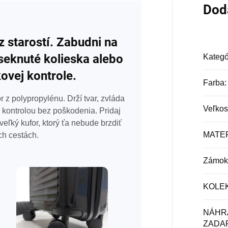
Dod
 starostí. Zabudni na
seknuté kolieska alebo
Kategó
kovej kontrole.
Farba
:
z polypropylénu. Drží tvar, zvláda
Veľkos
kontrolou bez poškodenia. Pridaj
ľký kufor, ktorý ťa nebude brzdiť
MATE
ch cestách.
Zámok
KOLE
NÁHR
ZADA