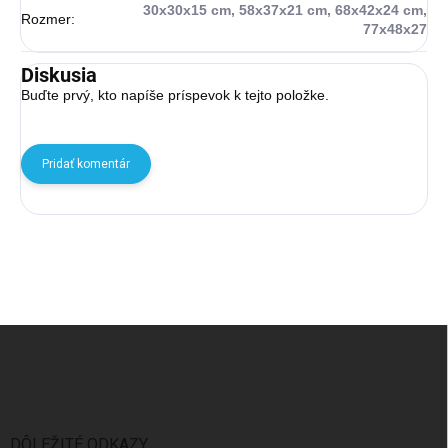
30x30x15 cm, 58x37x21 cm, 68x42x24 cm,
Rozmer
:
77x48x27
Diskusia
Buďte prvý, kto napíše príspevok k tejto položke.
Pridať komentár
Zápätie
DÔLEŽITÉ ODKAZY