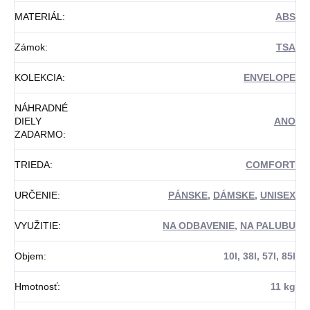
MATERIÁL
:
ABS
Zámok
:
TSA
KOLEKCIA
:
ENVELOPE
NÁHRADNÉ
DIELY
ANO
ZADARMO
:
TRIEDA
:
COMFORT
URČENIE
:
PÁNSKE
,
DÁMSKE
,
UNISEX
VYUŽITIE
:
NA ODBAVENIE
,
NA PALUBU
Objem
:
10l, 38l, 57l, 85l
Hmotnosť
:
11 kg