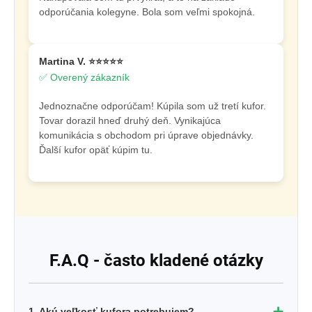
odporúčania kolegyne. Bola som veľmi spokojná.
Martina V. ⭐⭐⭐⭐⭐
✅ Overený zákazník
Jednoznačne odporúčam! Kúpila som už tretí kufor.
Tovar dorazil hneď druhý deň. Vynikajúca
komunikácia s obchodom pri úprave objednávky.
Ďalší kufor opäť kúpim tu.
F.A.Q - často kladené otázky
➕
1. Akú veľkosť kufora potrebujem?