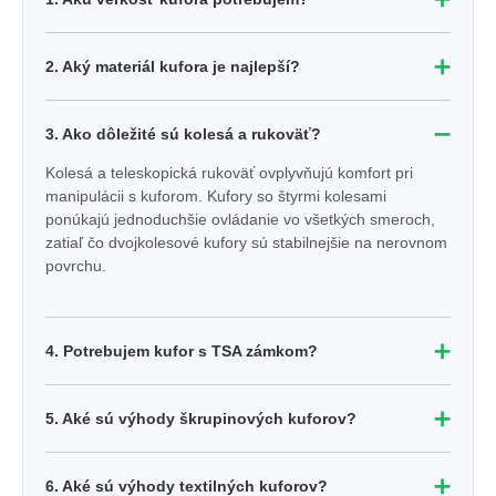
➕
2. Aký materiál kufora je najlepší?
➖
3. Ako dôležité sú kolesá a rukoväť?
Kolesá a teleskopická rukoväť ovplyvňujú komfort pri
manipulácii s kuforom. Kufory so štyrmi kolesami
ponúkajú jednoduchšie ovládanie vo všetkých smeroch,
zatiaľ čo dvojkolesové kufory sú stabilnejšie na nerovnom
povrchu.
➕
4. Potrebujem kufor s TSA zámkom?
➕
5. Aké sú výhody škrupinových kuforov?
➕
6. Aké sú výhody textilných kuforov?