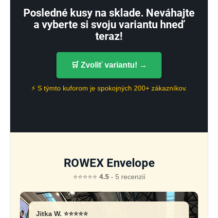
Posledné kusy na sklade. Neváhajte
a vyberte si svoju variantu hneď
teraz!
🛒 Zvoliť variantu! →
⚡ S týmto kuforom je spokojných 200+ zákazníkov.
ROWEX Envelope
⭐⭐⭐⭐⭐
4.5
- 5 recenzií
Jitka W. ⭐⭐⭐⭐⭐