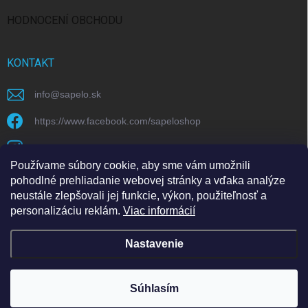
HODNOCENÍ OBCHODU
KONTAKT
info
@
sapelo.sk
https://www.facebook.com/sapeloshop
sapelo.cz
Používame súbory cookie, aby sme vám umožnili
https://www.youtube.com/@sapeloecommerce/
pohodlné prehliadanie webovej stránky a vďaka analýze
neustále zlepšovali jej funkcie, výkon, použiteľnosť a
personalizáciu reklám.
Viac informácií
Nastavenie
Copyright 2026
Sapelo E-commerce s.r.o.
. Všetky práva vyhradené.
Súhlasím
Vytvoril Shoptet