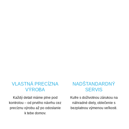
verified
flag
Doživotná záruka na
Česká značka
vymeniteľné diely
OPÝTAŤ SA
STRÁŽIŤ
VLASTNÁ PRECÍZNA
NADŠTANDARDNÝ
VÝROBA
SERVIS
Každý detail máme plne pod
Kufre s doživotnou zárukou na
kontrolou – od prvého návrhu cez
náhradné diely, oblečenie s
precíznu výrobu až po odoslanie
bezplatnou výmenou veľkosti.
k tebe domov.