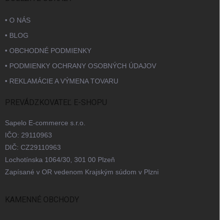
• O NÁS
• BLOG
• OBCHODNÉ PODMIENKY
• PODMIENKY OCHRANY OSOBNÝCH ÚDAJOV
• REKLAMÁCIE A VÝMENA TOVARU
PREVÁDZKOVATEĽ E-SHOPU
Sapelo E-commerce s.r.o.
IČO: 29110963
DIČ: CZ29110963
Lochotínska 1064/30, 301 00 Plzeň
Zapísané v OR vedenom Krajským súdom v Plzni
KAMENNÉ OBCHODY
Bratislava
Praha
Brno
Ostrava