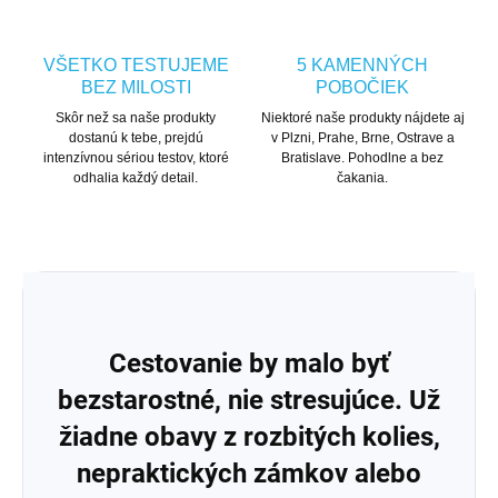
VŠETKO TESTUJEME
5 KAMENNÝCH
BEZ MILOSTI
POBOČIEK
Skôr než sa naše produkty
Niektoré naše produkty nájdete aj
dostanú k tebe, prejdú
v Plzni, Prahe, Brne, Ostrave a
intenzívnou sériou testov, ktoré
Bratislave. Pohodlne a bez
odhalia každý detail.
čakania.
Cestovanie by malo byť
bezstarostné, nie stresujúce. Už
žiadne obavy z rozbitých kolies,
nepraktických zámkov alebo