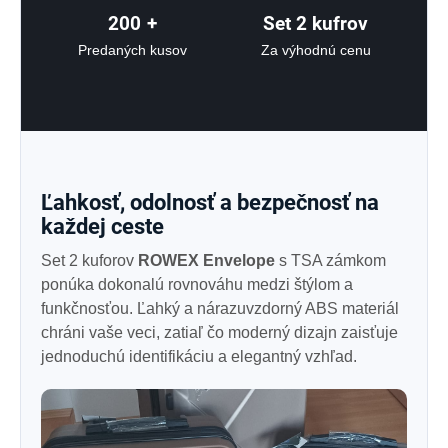
200
+
Set 2 kufrov
Predaných kusov
Za výhodnú cenu
Ľahkosť, odolnosť a bezpečnosť na
každej ceste
Set 2 kuforov
ROWEX Envelope
s TSA zámkom
ponúka dokonalú rovnováhu medzi štýlom a
funkčnosťou. Ľahký a nárazuvzdorný ABS materiál
chráni vaše veci, zatiaľ čo moderný dizajn zaisťuje
jednoduchú identifikáciu a elegantný vzhľad.