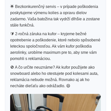
🌟 Bezkonkurenčný servis – v prípade poškodenia
poskytujeme výmenu kolies a opravu dielov
zadarmo. Vaša batožina tak vydrží dlhšie a zostane
stále funkčná.
🔰 2-ročná záruka na kufor – kryjeme bežné
opotrebenie a poškodenie, ktoré nebolo spôsobené
leteckou spoločnosťou. Ak vám kufor poškodia
aerolinky, urobíme maximum pre to, aby sme vám
pomohli s reklamáciou.
🚫 A čo určite neuznáme? Ak kufor použijete ako
snowboard alebo ho otestujete pod kolesami auta,
reklamácia nebude možná. Rovnako aj ak ho
necháte dieťaťu ako odrážadlo. 😄