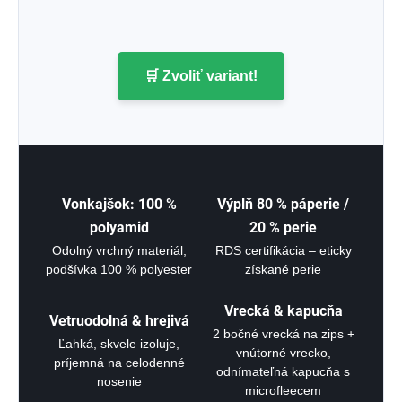
🛒 Zvoliť variant!
Vonkajšok: 100 %
Výplň 80 % páperie /
polyamid
20 % perie
Odolný vrchný materiál,
RDS certifikácia – eticky
podšívka 100 % polyester
získané perie
Vrecká & kapucňa
Vetruodolná & hrejivá
2 bočné vrecká na zips +
Ľahká, skvele izoluje,
vnútorné vrecko,
príjemná na celodenné
odnímateľná kapucňa s
nosenie
microfleecem