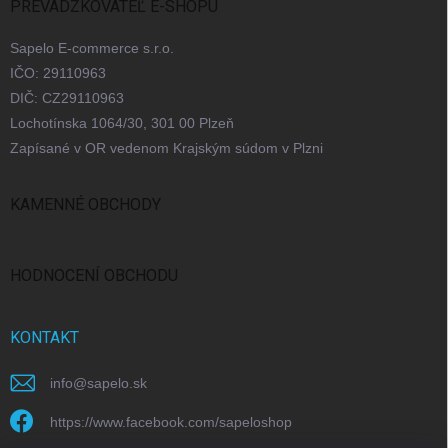
PREVÁDZKOVATEĽ E-SHOPU
Sapelo E-commerce s.r.o.
IČO: 29110963
DIČ: CZ29110963
Lochotínska 1064/30, 301 00 Plzeň
Zapísané v OR vedenom Krajským súdom v Plzni
KAMENNÉ OBCHODY
Bratislava
Praha
Brno
Ostrava
HODNOCENÍ OBCHODU
KONTAKT
info
@
sapelo.sk
https://www.facebook.com/sapeloshop