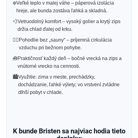
❄️
Veľké teplo v malej váhe – páperová izolácia
hreje, ale bunda zostáva ľahká a skladná.
💨
Vetruodolný komfort – vysoký golier a krytý zips
držia chlad ďalej od krku.
😮‍💨
Pohodlie bez „sauny“ – príjemná cirkulácia
vzduchu pri bežnom pohybe.
🧰
Praktičnosť každý deň – bočné vrecká na zips a
vnútorné vrecko na cennosti.
🏙️
Využitie: zima v meste, prechádzky,
dochádzanie, ľahké výlety; vo vrstvení zvládne
dlhší pobyt v chlade.
K bunde Bristen sa najviac hodia tieto