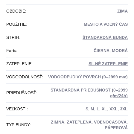
OBDOBIE
:
ZIMA
POUŽITIE
:
MESTO A VOĽNÝ ČAS
STRIH
:
ŠTANDARDNÁ BUNDA
Farba
:
ČIERNA, MODRÁ
ZATEPLENIE
:
SILNÉ ZATEPLENIE
VODOODOLNOSŤ
:
VODOODPUDIVÝ POVRCH (0–2999 mm)
ŠTANDARDNÁ PRIEDUŠNOSŤ (0–2999
PRIEDUŠNOSŤ
:
g/m/24h)
VEĽKOSTI
:
S
,
M
,
L
,
XL
,
XXL
,
3XL
ZIMNÁ, ZATEPLENÁ, VOĽNOČASOVÁ,
TYP BUNDY
:
PÁPEROVÁ