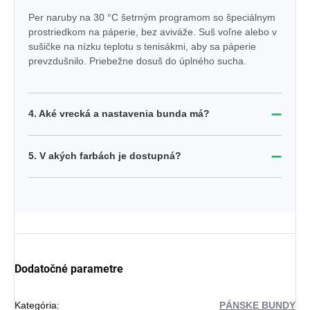
Per naruby na 30 °C šetrným programom so špeciálnym
prostriedkom na páperie, bez aviváže. Suš voľne alebo v
sušičke na nízku teplotu s tenisákmi, aby sa páperie
prevzdušnilo. Priebežne dosuš do úplného sucha.
➖
4. Aké vrecká a nastavenia bunda má?
➖
5. V akých farbách je dostupná?
Dodatočné parametre
Kategória
:
PÁNSKE BUNDY