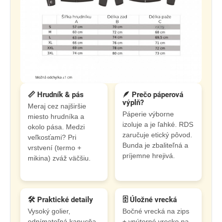
📏 Hrudník & pás
🪶 Prečo páperová
výplň?
Meraj cez najširšie
Páperie výborne
miesto hrudníka a
izoluje a je ľahké. RDS
okolo pása. Medzi
zaručuje etický pôvod.
veľkosťami? Pri
Bunda je zbaliteľná a
vrstvení (termo +
príjemne hrejivá.
mikina) zváž väčšiu.
🛠️ Praktické detaily
🗄️ Úložné vrecká
Vysoký golier,
Bočné vrecká na zips
odnímateľná kapucňa
+ vnútorné vrecko na