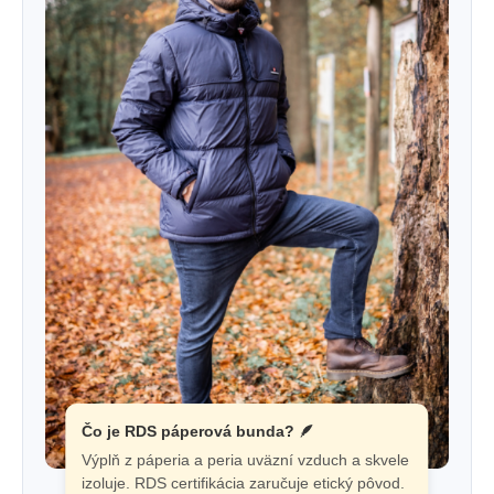
Čo je RDS páperová bunda? 🪶
Výplň z páperia a peria uväzní vzduch a skvele
izoluje. RDS certifikácia zaručuje etický pôvod.