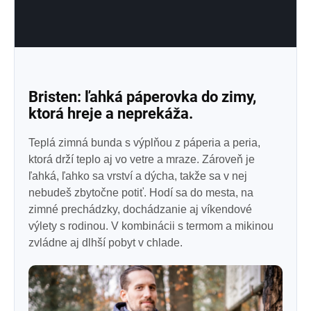
Bristen: ľahká páperovka do zimy,
ktorá hreje a neprekáža.
Teplá zimná bunda s výplňou z páperia a peria,
ktorá drží teplo aj vo vetre a mraze. Zároveň je
ľahká, ľahko sa vrství a dýcha, takže sa v nej
nebudeš zbytočne potiť. Hodí sa do mesta, na
zimné prechádzky, dochádzanie aj víkendové
výlety s rodinou. V kombinácii s termom a mikinou
zvládne aj dlhší pobyt v chlade.