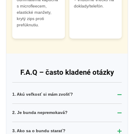
s microfleecem,
doklady/telefón.
elastické manžety,
krytý zips proti
prefúknutiu.
F.A.Q – často kladené otázky
➖
1. Akú veľkosť si mám zvoliť?
➖
2. Je bunda nepremokavá?
➕
3. Ako sa o bundu starať?