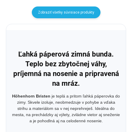
Zobraziť všetky súvisiace produkty
Ľahká páperová zimná bunda.
Teplo bez zbytočnej váhy,
príjemná na nosenie a pripravená
na mráz.
Höhenhorn Bristen
je teplá a pritom ľahká páperovka do
zimy. Skvele izoluje, neobmedzuje v pohybe a vďaka
strihu a materiálom sa v nej neprehreješ. Ideálna do
mesta, na prechádzky aj výlety, zvládne vietor aj sneženie
a je pohodlná aj na celodenné nosenie.