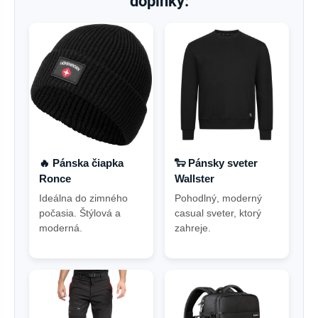
doplnky:
🔥 Pánska čiapka
🐑 Pánsky sveter
Ronce
Wallster
Ideálna do zimného
Pohodlný, moderný
počasia. Štýlová a
casual sveter, ktorý
moderná.
zahreje.