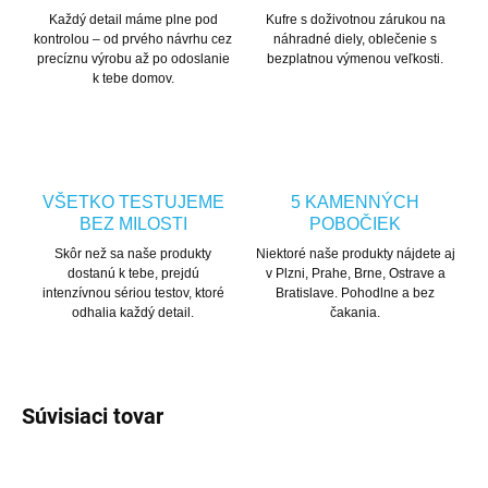
Každý detail máme plne pod
Kufre s doživotnou zárukou na
kontrolou – od prvého návrhu cez
náhradné diely, oblečenie s
precíznu výrobu až po odoslanie
bezplatnou výmenou veľkosti.
k tebe domov.
VŠETKO TESTUJEME
5 KAMENNÝCH
BEZ MILOSTI
POBOČIEK
Skôr než sa naše produkty
Niektoré naše produkty nájdete aj
dostanú k tebe, prejdú
v Plzni, Prahe, Brne, Ostrave a
intenzívnou sériou testov, ktoré
Bratislave. Pohodlne a bez
odhalia každý detail.
čakania.
Súvisiaci tovar