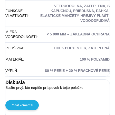
VETRUODOLNÁ, ZATEPLENÁ, S
FUNKČNÉ
KAPUCŇOU, PRIEDUŠNÁ, ĽAHKÁ,
VLASTNOSTI
:
ELASTICKÉ MANŽETY, HREJIVÝ PLÁŠŤ,
VODOODPUDIVÁ
MIERA
< 5 000 MM – ZÁKLADNÁ OCHRANA
VODEODOLNOSTI
:
PODŠÍVKA
:
100 % POLYESTER, ZATEPLENÁ
MATERIÁL
:
100 % POLYAMID
VÝPLŇ
:
80 % PERIE + 20 % PRACHOVÉ PERIE
Diskusia
Buďte prvý, kto napíše príspevok k tejto položke.
Pridať komentár