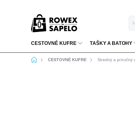
Prejsť na obsah
CESTOVNÉ KUFRE
TAŠKY A BATOHY
Domov
CESTOVNÉ KUFRE
Stredný a príručn
1 hodnotenie
Podrobnosti hodnote