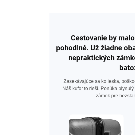
Cestovanie by malo
pohodlné. Už žiadne oba
nepraktických zámk
bato
Zasekávajúce sa kolieska, poškod
Náš kufor to rieši. Ponúka plynul
zámok pre bezstar