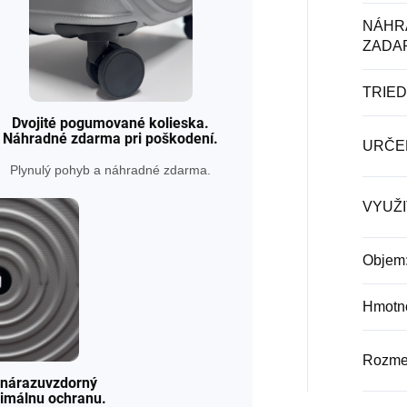
NÁHR
ZADA
TRIE
Dvojité pogumované kolieska.
Náhradné zdarma pri poškodení.
URČE
Plynulý pohyb a náhradné zdarma.
VYUŽI
Objem
Hmotn
Rozme
a nárazuvzdorný
ximálnu ochranu.