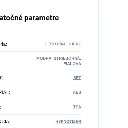
atočné parametre
ria
:
CESTOVNÉ KUFRE
MODRÁ, STRIEBORNÁ,
FIALOVÁ
ť
:
SET
RIÁL
:
ABS
:
TSA
KCIA
:
HYPNOTIZER