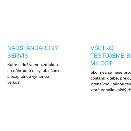
OPÝTAŤ SA
STRÁŽIŤ
NADŠTANDARDNÝ
VŠETKO
SERVIS
TESTUJEME B
MILOSTI
Kufre s doživotnou zárukou
na náhradné diely, oblečenie
Skôr než sa naše pro
s bezplatnou výmenou
dostanú k tebe, prejd
veľkosti.
intenzívnou sériou tes
ktoré odhalia každý de