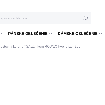
Hľadať
PÁNSKE OBLEČENIE
DÁMSKE OBLEČENIE
ý cestovný kufor s TSA zámkom ROWEX Hypnotizer 2v1
nia
€103,99
Jednotková cena:
FARBA
MOŽNOSTI DORUČENIA