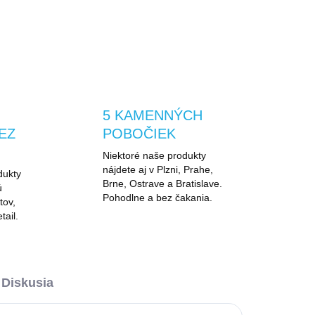
5 KAMENNÝCH
EZ
POBOČIEK
Niektoré naše produkty
nájdete aj v Plzni, Prahe,
dukty
Brne, Ostrave a Bratislave.
ú
Pohodlne a bez čakania.
tov,
tail.
Diskusia