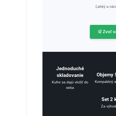
Ľahký a nár
🛒 Zvoľ v
Jednoduché
Objemy 
skladovanie
Kompaktný a
Kufre sa dajú vložiť do
seba
Set 2 
Za výho