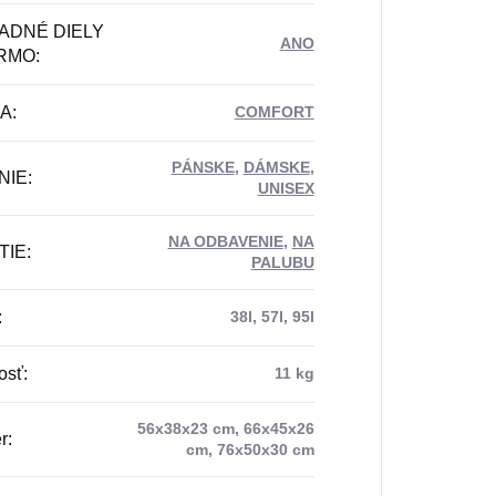
ADNÉ DIELY
ANO
RMO
:
DA
:
COMFORT
PÁNSKE
,
DÁMSKE
,
NIE
:
UNISEX
NA ODBAVENIE
,
NA
TIE
:
PALUBU
:
38l, 57l, 95l
osť
:
11 kg
56x38x23 cm, 66x45x26
r
:
cm, 76x50x30 cm