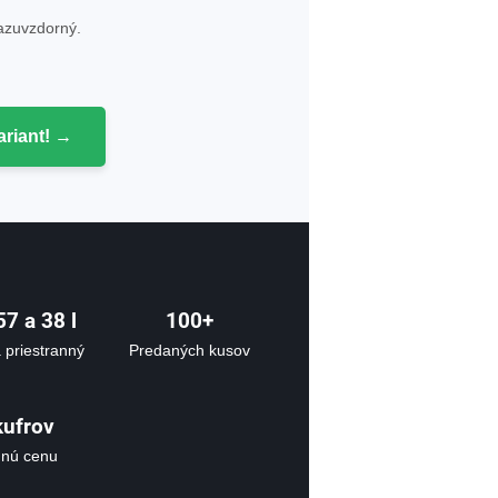
azuvzdorný.
ariant! →
57 a 38
l
100+
 priestranný
Predaných kusov
kufrov
dnú cenu