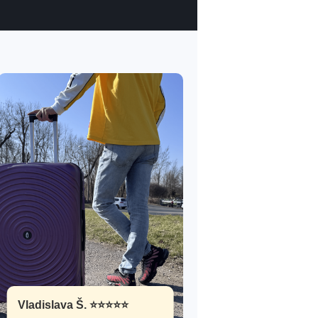
Vladislava Š. ⭐⭐⭐⭐⭐