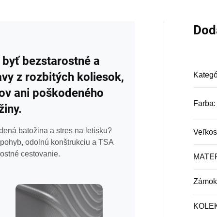
Dod
 byť bezstarostné a
vy z rozbitých koliesok,
Kategó
ov ani poškodeného
Farba
:
žiny.
ená batožina a stres na letisku?
Veľkos
ý pohyb, odolnú konštrukciu a TSA
ostné cestovanie.
MATE
Zámok
KOLE